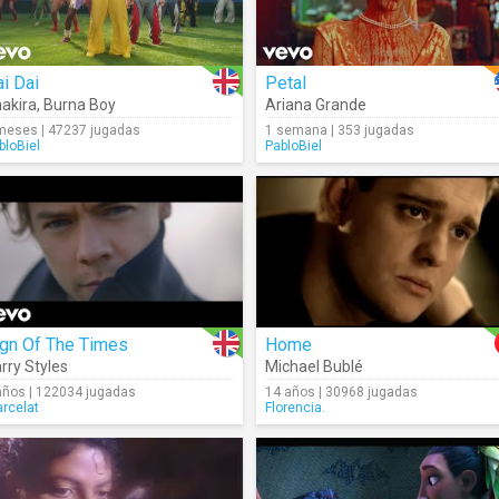
i Dai
Petal
akira
,
Burna Boy
Ariana Grande
meses | 47237 jugadas
1 semana | 353 jugadas
bloBiel
PabloBiel
ign Of The Times
Home
rry Styles
Michael Bublé
años | 122034 jugadas
14 años | 30968 jugadas
rcelat
Florencia.