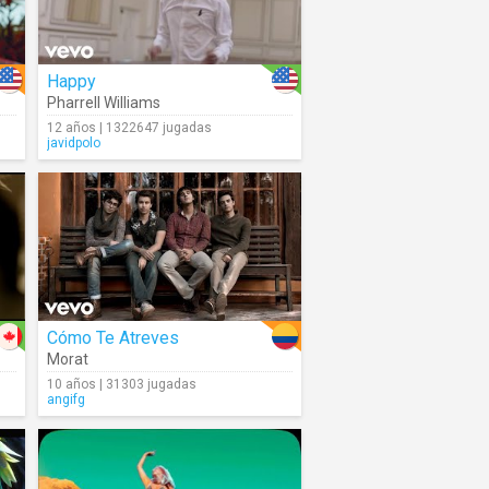
Happy
Pharrell Williams
12 años | 1322647 jugadas
javidpolo
Cómo Te Atreves
Morat
10 años | 31303 jugadas
angifg