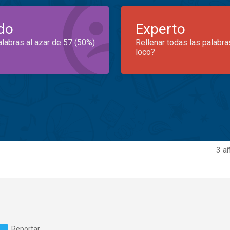
do
Experto
alabras al azar de 57 (50%)
Rellenar todas las palabra
loco?
3 a
Reportar