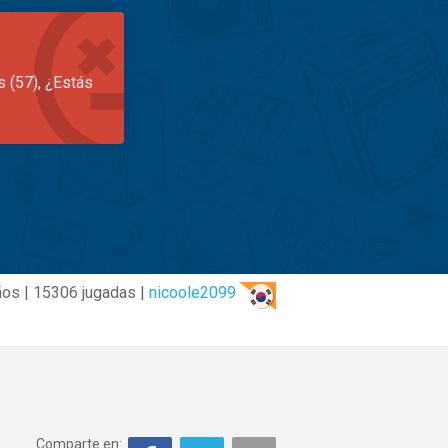
s (57), ¿Estás
ños | 15306 jugadas |
nicoole2099
Comparte en: