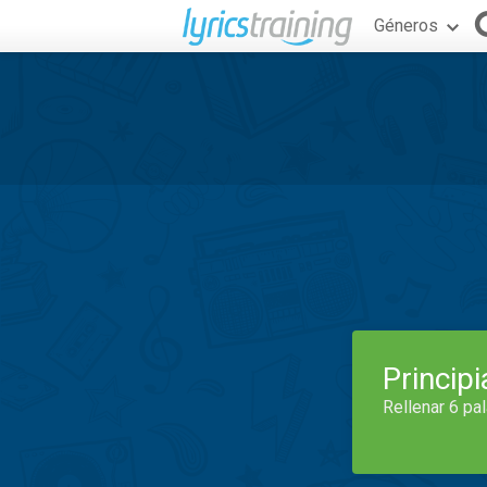
Géneros
Princip
Rellenar 6 pa