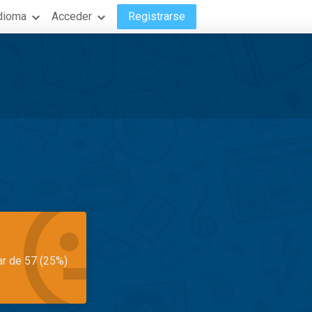
dioma
Acceder
Registrarse
ar de 57 (25%)