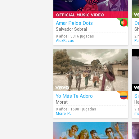
Amar Pelos Dois
Da
Salvador Sobral
Sh
9 años | 8316 jugadas
2 
AlexKazuo
Pa
Yo Más Te Adoro
S
Morat
Ha
9 años | 16881 jugadas
9 
Morre_PL
ma