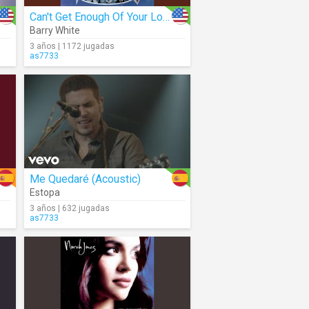
Can't Get Enough Of Your Love, Babe (Audio)
Barry White
3 años | 1172 jugadas
as7733
Me Quedaré (Acoustic)
Estopa
3 años | 632 jugadas
as7733