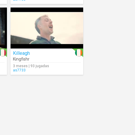
Killeagh
Kingfishr
3 meses | 93 jugadas
as7733