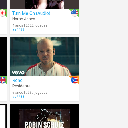
Turn Me On (Audio)
Norah Jones
4 años | 2022 jugadas
as7733
René
Residente
6 años | 7537 jugadas
as7733