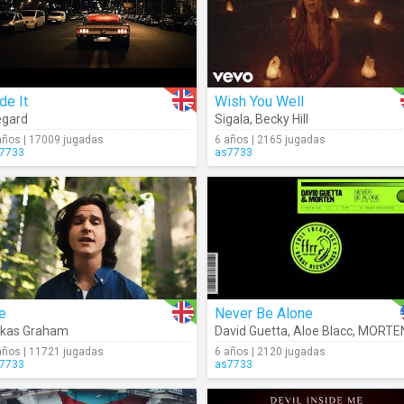
de It
Wish You Well
egard
Sigala
,
Becky Hill
años | 17009 jugadas
6 años | 2165 jugadas
7733
as7733
e
Never Be Alone
ukas Graham
David Guetta
,
Aloe Blacc
,
MORTE
años | 11721 jugadas
6 años | 2120 jugadas
7733
as7733