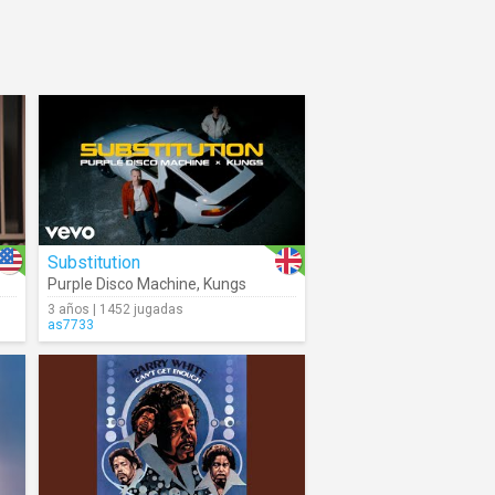
Substitution
Purple Disco Machine
,
Kungs
3 años | 1452 jugadas
as7733