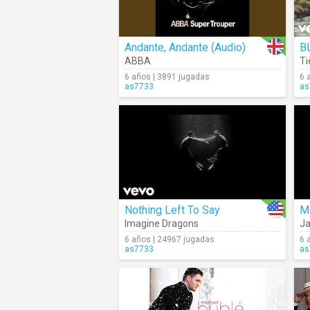
Andante, Andante (Audio)
B
ABBA
Ti
6 años | 3891 jugadas
6 
as7733
as
Nothing Left To Say
M
Imagine Dragons
Ja
6 años | 24967 jugadas
6 
as7733
as