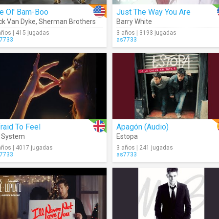
e Ol' Bam-Boo
Just The Way You Are
ck Van Dyke
,
Sherman Brothers
Barry White
años | 415 jugadas
3 años | 3193 jugadas
7733
as7733
raid To Feel
Apagón (Audio)
 System
Estopa
años | 4017 jugadas
3 años | 241 jugadas
7733
as7733