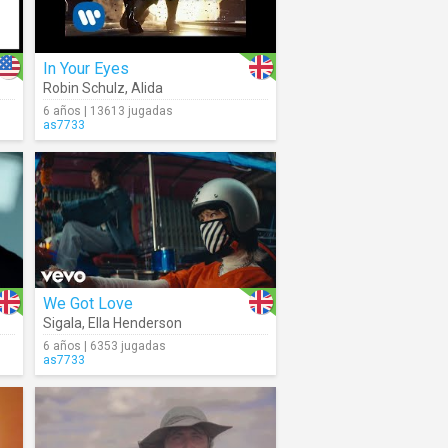
In Your Eyes
Robin Schulz
,
Alida
6 años | 13613 jugadas
as7733
We Got Love
Sigala
,
Ella Henderson
6 años | 6353 jugadas
as7733