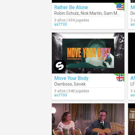
Rather Be Alone
M
Robin Schulz
,
Nick Martin
,
Sam Martin
Di
3 años | 604 jugadas
3 
as7733
as
Move Your Body
Af
Öwnboss
,
Sevek
LF
3 años | 548 jugadas
3 
as7733
as