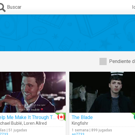
Buscar
I
Pendiente d
Help Me Make It Through The Night (Audio)
The Blade
chael Bublé
,
Loren Allred
Kingfishr
días | 51 jugadas
1 semana | 899 jugadas
7733
as7733