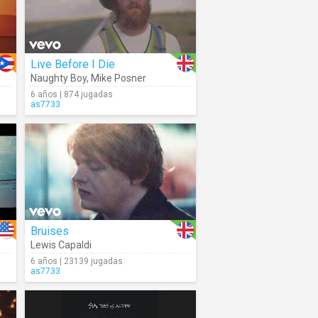
Live Before I Die
Naughty Boy
,
Mike Posner
6 años | 874 jugadas
as7733
Bruises
Lewis Capaldi
6 años | 23139 jugadas
as7733