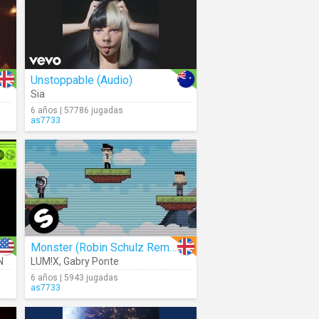
Unstoppable (Audio)
Sia
6 años | 57786 jugadas
as7733
Monster (Robin Schulz Remix)
N
LUM!X
,
Gabry Ponte
6 años | 5943 jugadas
as7733