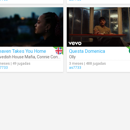
eaven Takes You Home
Questa Domenica
edish House Mafia
,
Connie Constance
Olly
meses | 49 jugadas
3 meses | 488 jugadas
7733
as7733