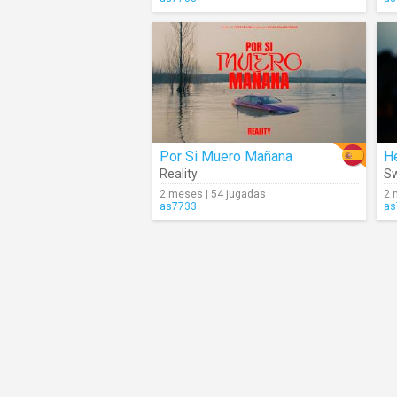
Por Si Muero Mañana
H
Reality
Sw
2 meses | 54 jugadas
2 
as7733
as