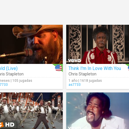
ld (Live)
Think I'm In Love With You
ris Stapleton
Chris Stapleton
meses | 105 jugadas
1 año | 1618 jugadas
7733
as7733