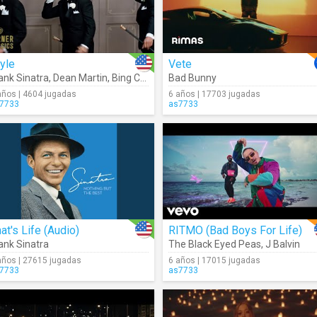
yle
Vete
ank Sinatra
,
Dean Martin
,
Bing Crosby (Robin And The 7 Hoods Movie Clip)
Bad Bunny
años | 4604 jugadas
6 años | 17703 jugadas
7733
as7733
at's Life (Audio)
RITMO (Bad Boys For Life)
ank Sinatra
The Black Eyed Peas
,
J Balvin
años | 27615 jugadas
6 años | 17015 jugadas
7733
as7733