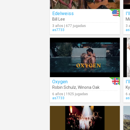
Edelweiss
I'
Bill Lee
Mi
3 años | 677 jugadas
3 
as7733
as
Oxygen
I'
Robin Schulz
,
Winona Oak
K
6 años | 1925 jugadas
6 
as7733
as