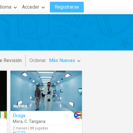
dioma
Acceder
Registrarse
e Revisión
Ordenar:
Más Nuevas
Droga
Mora
,
C. Tangana
2 meses | 88 jugadas
as7733