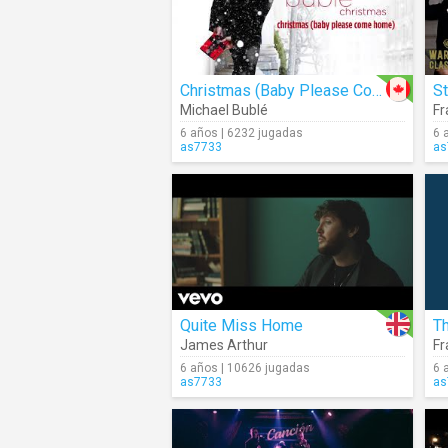
Christmas (Baby Please Come Home) (Audio)
St
Michael Bublé
Fr
6 años | 6232 jugadas
6 
as7733
as
Quite Miss Home
Th
James Arthur
Fr
6 años | 10626 jugadas
6 
as7733
as