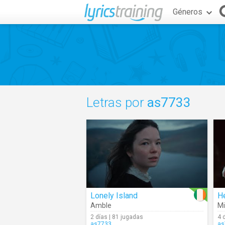
Géneros
Letras por
as7733
Lonely Island
Amble
Mi
2 días | 81 jugadas
4 
as7733
as