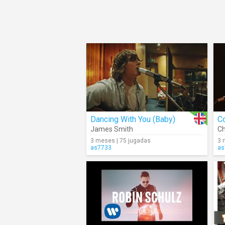
Dancing With You (Baby)
Co
James Smith
Ch
3 meses | 75 jugadas
3 
as7733
as