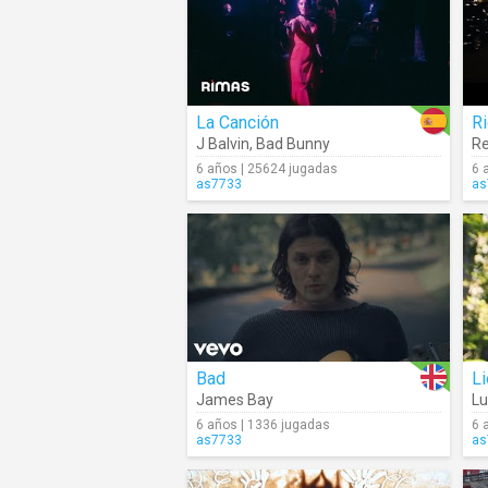
La Canción
Ri
J Balvin
,
Bad Bunny
R
6 años | 25624 jugadas
6 
as7733
as
Bad
Li
James Bay
L
6 años | 1336 jugadas
6 
as7733
as