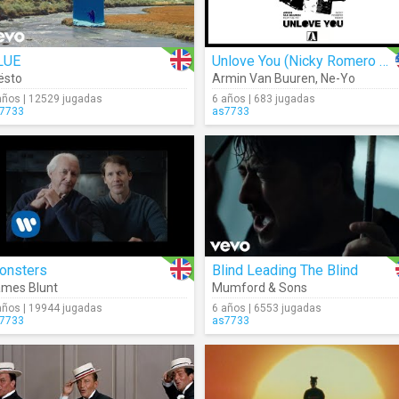
LUE
Unlove You (Nicky Romero Remix)
ësto
Armin Van Buuren
,
Ne-Yo
años | 12529 jugadas
6 años | 683 jugadas
7733
as7733
onsters
Blind Leading The Blind
mes Blunt
Mumford & Sons
años | 19944 jugadas
6 años | 6553 jugadas
7733
as7733