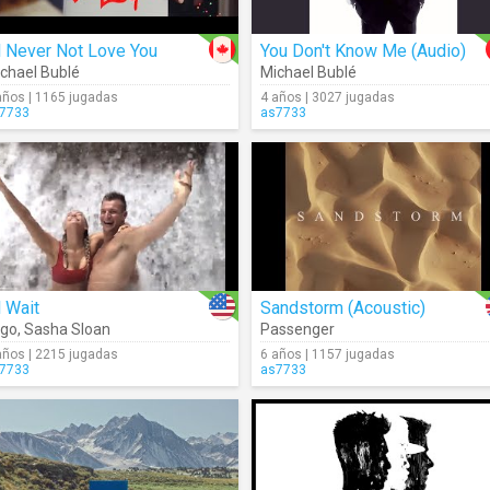
ll Never Not Love You
You Don't Know Me (Audio)
chael Bublé
Michael Bublé
años | 1165 jugadas
4 años | 3027 jugadas
7733
as7733
ll Wait
Sandstorm (Acoustic)
ygo
,
Sasha Sloan
Passenger
años | 2215 jugadas
6 años | 1157 jugadas
7733
as7733