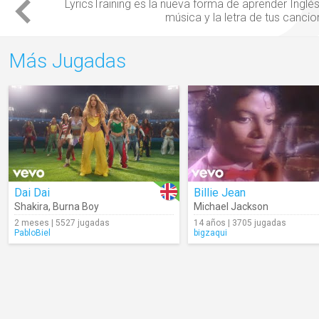
LyricsTraining es la nueva forma de
aprender Inglé
música
y la
letra
de tus
cancio
Más Jugadas
Dai Dai
Billie Jean
Shakira
,
Burna Boy
Michael Jackson
2 meses | 5527 jugadas
14 años | 3705 jugadas
PabloBiel
bigzaqui