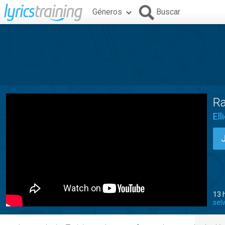
Géneros
Buscar
Ra
Ell
13 
sel