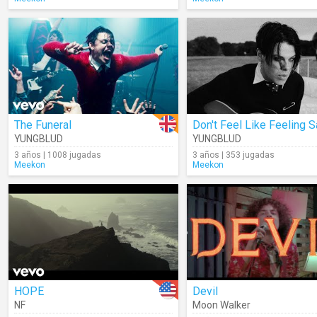
The Funeral
YUNGBLUD
YUNGBLUD
3 años | 1008 jugadas
3 años | 353 jugadas
Meekon
Meekon
HOPE
Devil
NF
Moon Walker