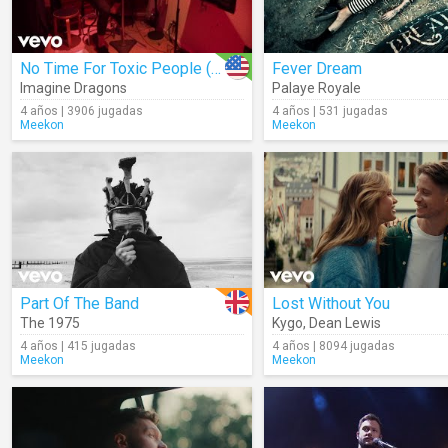
No Time For Toxic People (Lyrics)
Fever Dream
Imagine Dragons
Palaye Royale
4 años | 3906 jugadas
4 años | 531 jugadas
Meekon
Meekon
Part Of The Band
Lost Without You
The 1975
Kygo
,
Dean Lewis
4 años | 415 jugadas
4 años | 8094 jugadas
Meekon
Meekon