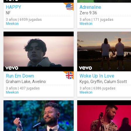
HAPPY
Adrenaline
NF
Zero 9:36
3 años | 6939 jugadas
3 años | 171 jugadas
Meekon
Meekon
Run Em Down
Woke Up In Love
Graham Lake
,
Avelino
Kygo
,
Gryffin
,
Calum Scott
3 años | 437 jugadas
3 años | 6386 jugadas
Meekon
Meekon