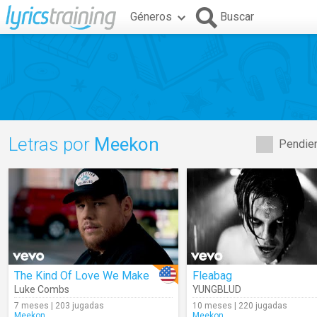
Géneros
Buscar
Letras por
Meekon
Pendien
The Kind Of Love We Make
Fleabag
Luke Combs
YUNGBLUD
7 meses | 203 jugadas
10 meses | 220 jugadas
Meekon
Meekon