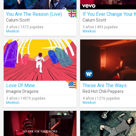
You Are The Reason (Live)
If You Ever Change Your 
Calum Scott
Calum Scott
3 años | 1572 jugadas
3 años | 493 jugadas
Meekon
Meekon
Love Of Mine
These Are The Ways
Imagine Dragons
Red Hot Chili Peppers
3 años | 14570 jugadas
4 años | 1276 jugadas
Meekon
Meekon