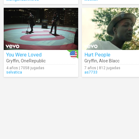
You Were Loved
Hurt People
Gryffin
,
OneRepublic
Gryffin
,
Aloe Blacc
4 años | 7058 jugadas
7 años | 812 jugadas
selvatica
as7733