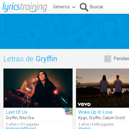
Géneros
Buscar
Letras de
Gryffin
Pendien
Last Of Us
Woke Up In Love
Gryffin
,
Rita Ora
Kygo
,
Gryffin
,
Calum Scott
2 años | 151 jugadas
3 años | 6385 jugadas
Markgandalfthered
Meekon