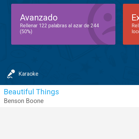
Avanzado
E
Rellenar 122 palabras al azar de 244
Rel
(50%)
loc
Karaoke
Beautiful Things
Benson Boone