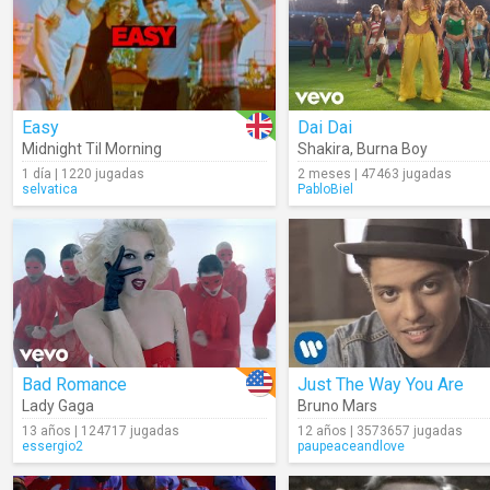
Easy
Dai Dai
Midnight Til Morning
Shakira
,
Burna Boy
1 día | 1220 jugadas
2 meses | 47463 jugadas
selvatica
PabloBiel
Bad Romance
Just The Way You Are
Lady Gaga
Bruno Mars
13 años | 124717 jugadas
12 años | 3573657 jugadas
essergio2
paupeaceandlove