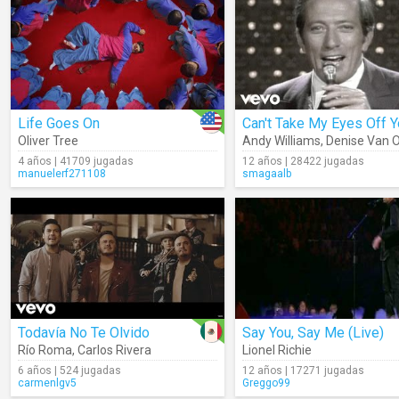
Life Goes On
Can't Take My Eyes Off 
Oliver Tree
Andy Williams
,
Denise Van 
4 años | 41709 jugadas
12 años | 28422 jugadas
manuelerf271108
smagaalb
Todavía No Te Olvido
Say You, Say Me (Live)
Río Roma
,
Carlos Rivera
Lionel Richie
6 años | 524 jugadas
12 años | 17271 jugadas
carmenlgv5
Greggo99