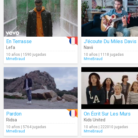
En Terrasse
J'écoute Du Miles Davis
Lefa
Navii
10 años | 1590 jugadas
10 años | 1118 jugadas
MmeBraud
MmeBraud
Pardon
On Écrit Sur Les Murs
Ridsa
Kids United
10 años | 5764 jugadas
10 años | 222010 jugadas
MmeBraud
MmeBraud