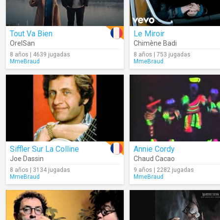
Tout Va Bien
Le Miroir
OrelSan
Chimène Badi
8 años | 4639 jugadas
8 años | 753 jugadas
MmeBraud
MmeBraud
Siffler Sur La Colline
Annie Cordy
Joe Dassin
Chaud Cacao
8 años | 3134 jugadas
9 años | 2282 jugadas
MmeBraud
MmeBraud