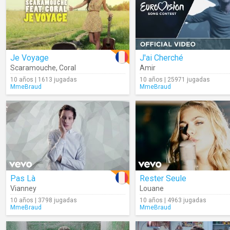
Je Voyage
J'ai Cherché
Scaramouche
,
Coral
Amir
10 años | 1613 jugadas
10 años | 25971 jugadas
MmeBraud
MmeBraud
Pas Là
Rester Seule
Vianney
Louane
10 años | 3798 jugadas
10 años | 4963 jugadas
MmeBraud
MmeBraud