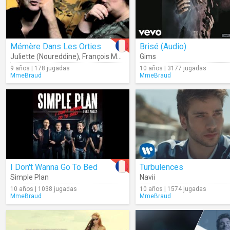
Mémère Dans Les Orties
Brisé (Audio)
Juliette (Noureddine)
,
François Morel
Gims
9 años | 178 jugadas
10 años | 3177 jugadas
MmeBraud
MmeBraud
I Don't Wanna Go To Bed
Turbulences
Simple Plan
Navii
10 años | 1038 jugadas
10 años | 1574 jugadas
MmeBraud
MmeBraud