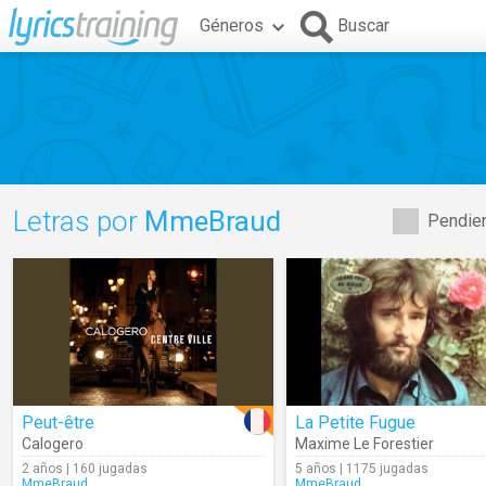
Géneros
Buscar
Letras por
MmeBraud
Pendien
Peut-être
La Petite Fugue
Calogero
Maxime Le Forestier
2 años | 160 jugadas
5 años | 1175 jugadas
MmeBraud
MmeBraud