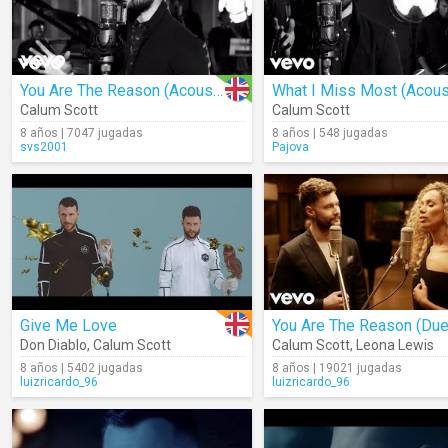
You Are The Reason (Acoustic)
What I Miss Most (Acous
Calum Scott
Calum Scott
8 años | 7047 jugadas
8 años | 548 jugadas
svs2001
Pajova
Give Me Love
Don Diablo
,
Calum Scott
Calum Scott
,
Leona Lewis
8 años | 5402 jugadas
8 años | 19021 jugadas
luizricardo_96
luizricardo_96