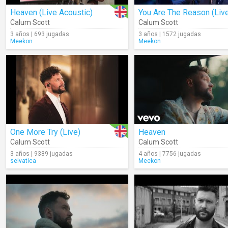
Heaven (Live Acoustic)
You Are The Reason (Liv
Calum Scott
Calum Scott
3 años | 693 jugadas
3 años | 1572 jugadas
Meekon
Meekon
One More Try (Live)
Heaven
Calum Scott
Calum Scott
3 años | 9389 jugadas
4 años | 7756 jugadas
selvatica
Meekon