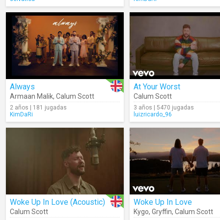
Always
At Your Worst
Armaan Malik
,
Calum Scott
Calum Scott
2 años | 181 jugadas
3 años | 5470 jugadas
KimDaRi
luizricardo_96
Woke Up In Love (Acoustic)
Woke Up In Love
Calum Scott
Kygo
,
Gryffin
,
Calum Scott