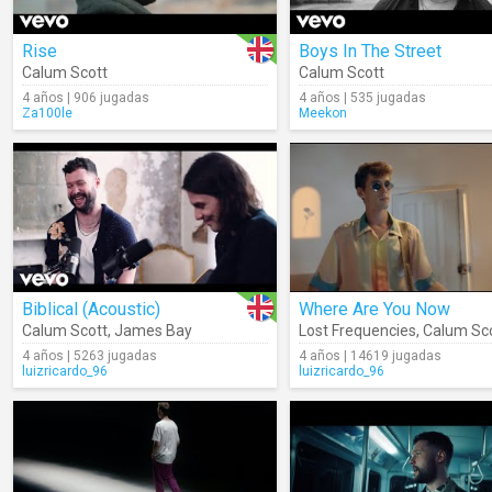
Rise
Boys In The Street
Calum Scott
Calum Scott
4 años | 906 jugadas
4 años | 535 jugadas
Za100le
Meekon
Biblical (Acoustic)
Where Are You Now
Calum Scott
,
James Bay
Lost Frequencies
,
Calum Sc
4 años | 5263 jugadas
4 años | 14619 jugadas
luizricardo_96
luizricardo_96