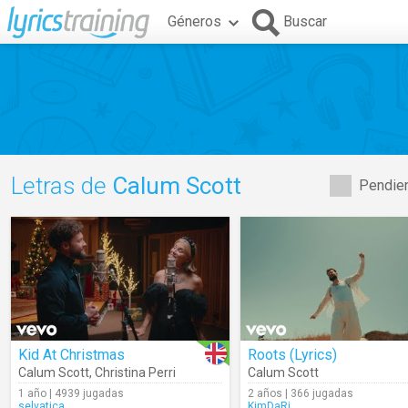
Géneros
Buscar
Letras de
Calum Scott
Pendien
Kid At Christmas
Roots (Lyrics)
Calum Scott
,
Christina Perri
Calum Scott
1 año | 4939 jugadas
2 años | 366 jugadas
selvatica
KimDaRi