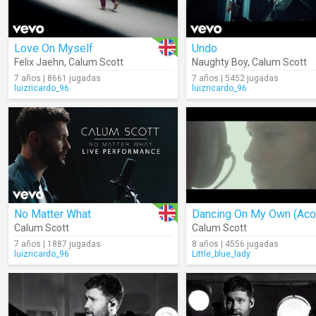
Love On Myself
Undo
Felix Jaehn
,
Calum Scott
Naughty Boy
,
Calum Scott
7 años | 8661 jugadas
7 años | 5452 jugadas
luizricardo_96
luizricardo_96
No Matter What
Calum Scott
Calum Scott
7 años | 1887 jugadas
8 años | 4556 jugadas
luizricardo_96
Little_blue_lady