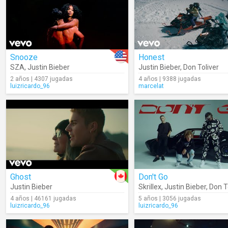
Snooze
Honest
SZA
,
Justin Bieber
Justin Bieber
,
Don Toliver
2 años | 4307 jugadas
4 años | 9388 jugadas
luizricardo_96
marcelat
Ghost
Don't Go
Justin Bieber
Skrillex
,
Justin Bieber
,
Don T
4 años | 46161 jugadas
5 años | 3056 jugadas
luizricardo_96
luizricardo_96