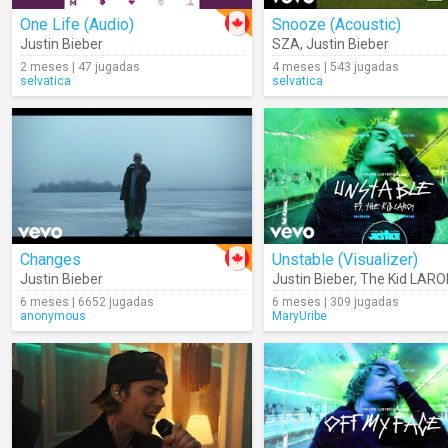
One Life (Audio)
Snooze (Acoustic)
Justin Bieber
SZA
,
Justin Bieber
2 meses | 47 jugadas
4 meses | 543 jugadas
selvatica
selvatica
Changes
Unstable (Visualizer)
Justin Bieber
Justin Bieber
,
The Kid LARO
6 meses | 6652 jugadas
6 meses | 309 jugadas
anonymous
MaryUribe