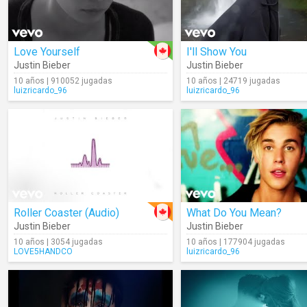
Love Yourself
I'll Show You
Justin Bieber
Justin Bieber
10 años | 910052 jugadas
10 años | 24719 jugadas
luizricardo_96
luizricardo_96
Roller Coaster (Audio)
What Do You Mean?
Justin Bieber
Justin Bieber
10 años | 3054 jugadas
10 años | 177904 jugadas
LOVE5HANDCO
luizricardo_96