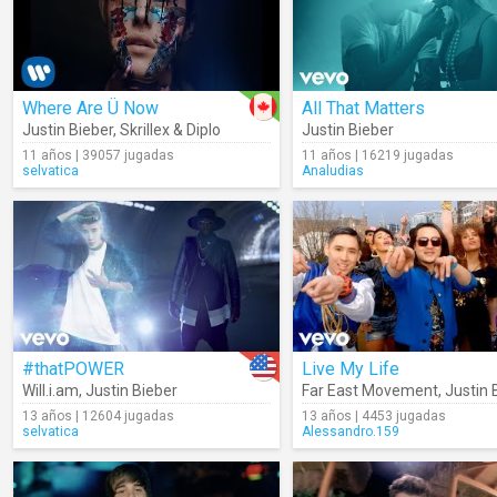
Where Are Ü Now
All That Matters
Justin Bieber
,
Skrillex & Diplo
Justin Bieber
11 años | 39057 jugadas
11 años | 16219 jugadas
selvatica
Analudias
#thatPOWER
Live My Life
Will.i.am
,
Justin Bieber
Far East Movement
,
Justin 
13 años | 12604 jugadas
13 años | 4453 jugadas
selvatica
Alessandro.159