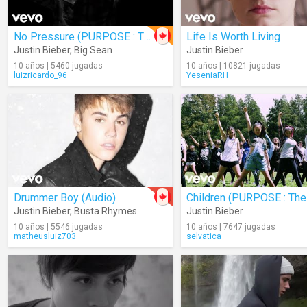
No Pressure (PURPOSE : The Movement)
Life Is Worth Living
Justin Bieber
,
Big Sean
Justin Bieber
10 años | 5460 jugadas
10 años | 10821 jugadas
luizricardo_96
YeseniaRH
Drummer Boy (Audio)
Justin Bieber
,
Busta Rhymes
Justin Bieber
10 años | 5546 jugadas
10 años | 7647 jugadas
matheusluiz703
selvatica