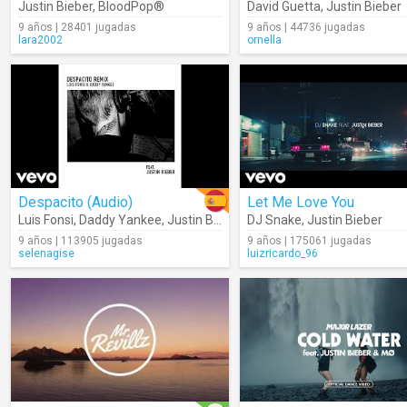
Justin Bieber
,
BloodPop®
David Guetta
,
Justin Bieber
9 años | 28401 jugadas
9 años | 44736 jugadas
lara2002
ornella
Despacito (Audio)
Let Me Love You
Luis Fonsi
,
Daddy Yankee
,
Justin Bieber
DJ Snake
,
Justin Bieber
9 años | 113905 jugadas
9 años | 175061 jugadas
selenagise
luizricardo_96