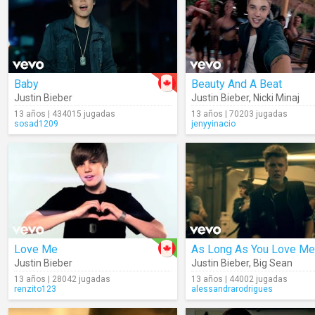
Baby
Beauty And A Beat
Justin Bieber
Justin Bieber
,
Nicki Minaj
13 años | 434015 jugadas
13 años | 70203 jugadas
sosad1209
jenyyinacio
Love Me
As Long As You Love Me
Justin Bieber
Justin Bieber
,
Big Sean
13 años | 28042 jugadas
13 años | 44002 jugadas
renzito123
alessandrarodrigues