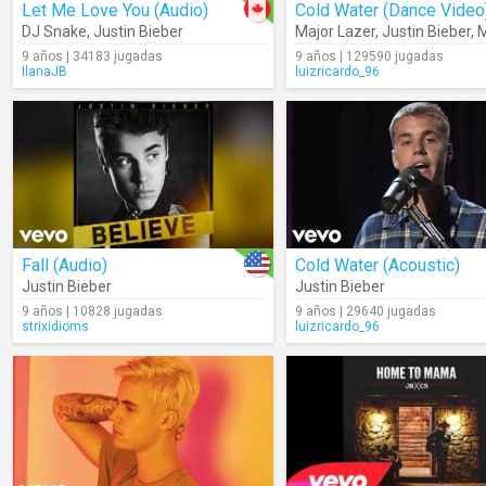
Let Me Love You (Audio)
Cold Water (Dance Video
DJ Snake
,
Justin Bieber
Major Lazer
,
Justin Bieber
,
9 años | 34183 jugadas
9 años | 129590 jugadas
IlanaJB
luizricardo_96
Fall (Audio)
Cold Water (Acoustic)
Justin Bieber
Justin Bieber
9 años | 10828 jugadas
9 años | 29640 jugadas
strixidioms
luizricardo_96