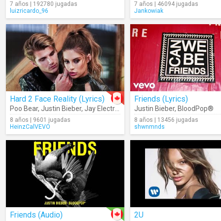
7 años | 192780 jugadas
7 años | 46094 jugadas
luizricardo_96
Jankowiak
Hard 2 Face Reality (Lyrics)
Friends (Lyrics)
Poo Bear
,
Justin Bieber
,
Jay Electronica
Justin Bieber
,
BloodPop®
8 años | 9601 jugadas
8 años | 13456 jugadas
HeinzCalVEVO
shwnmnds
Friends (Audio)
2U