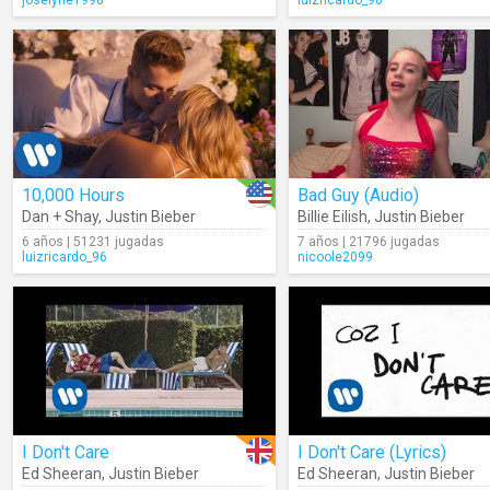
joselyne1998
luizricardo_96
10,000 Hours
Bad Guy (Audio)
Dan + Shay
,
Justin Bieber
Billie Eilish
,
Justin Bieber
6 años | 51231 jugadas
7 años | 21796 jugadas
luizricardo_96
nicoole2099
I Don't Care
I Don't Care (Lyrics)
Ed Sheeran
,
Justin Bieber
Ed Sheeran
,
Justin Bieber