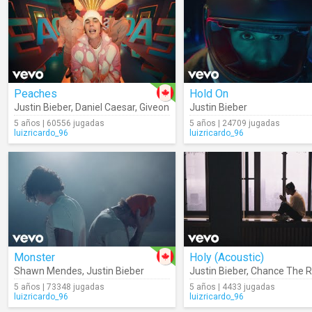
Peaches
Hold On
Justin Bieber
,
Daniel Caesar
,
Giveon
Justin Bieber
5 años | 60556 jugadas
5 años | 24709 jugadas
luizricardo_96
luizricardo_96
Monster
Holy (Acoustic)
Shawn Mendes
,
Justin Bieber
Justin Bieber
,
Chance The 
5 años | 73348 jugadas
5 años | 4433 jugadas
luizricardo_96
luizricardo_96