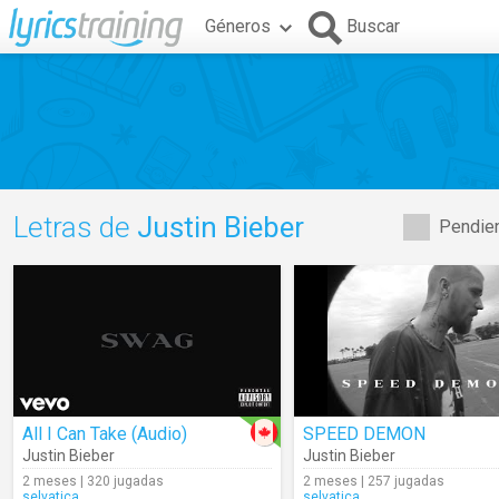
Géneros
Buscar
Letras de
Justin Bieber
Pendien
All I Can Take (Audio)
SPEED DEMON
Justin Bieber
Justin Bieber
2 meses | 320 jugadas
2 meses | 257 jugadas
selvatica
selvatica