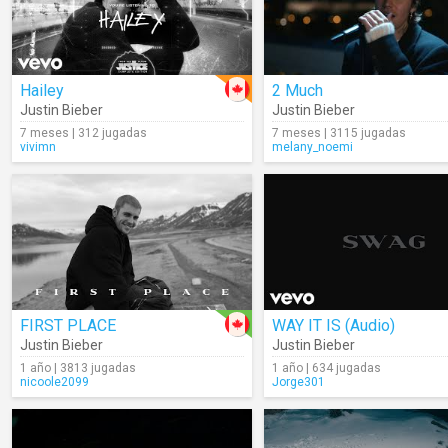
Hailey
2 Much
Justin Bieber
Justin Bieber
7 meses | 312 jugadas
7 meses | 3115 jugadas
vivimn
melany_noemi
FIRST PLACE
WAY IT IS (Audio)
Justin Bieber
Justin Bieber
1 año | 3813 jugadas
1 año | 634 jugadas
nicoole2099
Jorge301