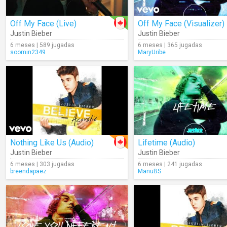
Off My Face (Live)
Off My Face (Visualizer)
Justin Bieber
Justin Bieber
6 meses | 589 jugadas
6 meses | 365 jugadas
soomin2349
MaryUribe
Nothing Like Us (Audio)
Lifetime (Audio)
Justin Bieber
Justin Bieber
6 meses | 303 jugadas
6 meses | 241 jugadas
breendapaez
ManuBS