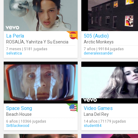
La Perla
505 (Audio)
ROSALÍA
,
Yahritza Y Su Esencia
Arctic Monkeys
7 meses | 5181 jugadas
7 años | 99184 jugadas
selvatica
deneralexsander
Space Song
Video Games
Beach House
Lana Del Rey
6 años | 10366 jugadas
14 años | 71179 jugadas
SirBlackwood
student84