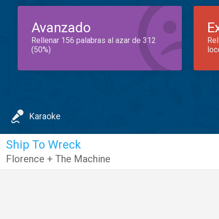
Avanzado
E
Rellenar 156 palabras al azar de 312
Rel
(50%)
loc
Karaoke
Ship To Wreck
Florence + The Machine