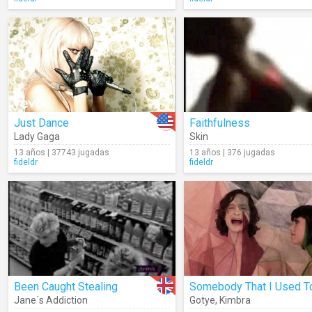
Just Dance
Faithfulness
Lady Gaga
Skin
13 años | 37743 jugadas
13 años | 376 jugadas
fideldr
fideldr
Been Caught Stealing
Jane´s Addiction
Gotye
,
Kimbra