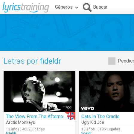
Géneros
Buscar
Letras por
fideldr
Pendien
The View From The Afternoon
Cats In The Cradle
Arctic Monkeys
Ugly Kid Joe
13 años | 4069 jugadas
13 años | 3185 jugadas
fideldr
fideldr