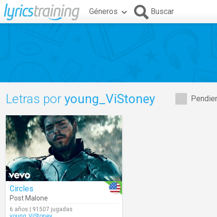
Géneros
Buscar
Letras por
young_ViStoney
Pendien
Circles
Post Malone
6 años | 91507 jugadas
young_ViStoney