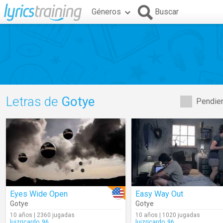
Géneros
Buscar
Letras de
Gotye
Pendien
Eyes Wide Open
Easy Way Out
Gotye
Gotye
10 años | 2360 jugadas
10 años | 1020 jugadas
luizricardo_96
luizricardo_96