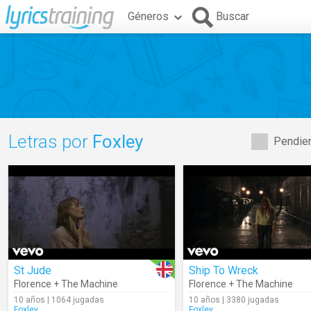
Géneros
Buscar
Letras por
Foxley
Pendien
St Jude
Ship To Wreck
Florence + The Machine
Florence + The Machine
10 años | 1064 jugadas
10 años | 3380 jugadas
Foxley
Foxley