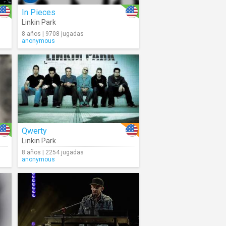
In Pieces
Linkin Park
8 años | 9708 jugadas
anonymous
Qwerty
Linkin Park
8 años | 2254 jugadas
anonymous