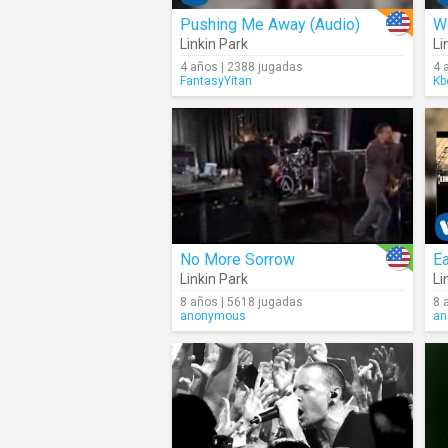
Pushing Me Away (Audio)
Wi
Linkin Park
Li
4 años | 2388 jugadas
4 
FantasyYitan
Kb
No More Sorrow
Ea
Linkin Park
Li
8 años | 5618 jugadas
8 
anonymous
an