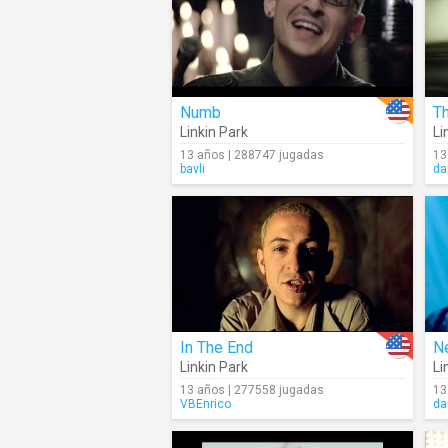
Numb
Th
Linkin Park
Li
13 años | 288747 jugadas
13
bavli
da
In The End
N
Linkin Park
Li
13 años | 277558 jugadas
13
VBEnrico
da