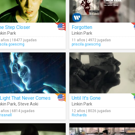
ne Step Closer
Forgotten
nkin Park
Linkin Park
 años | 18477 jugadas
11 años | 4972 jugadas
iscila.goescmg
priscila.goescmg
 Light That Never Comes
Until It's Gone
nkin Park
,
Steve Aoki
Linkin Park
 años | 6814 jugadas
12 años | 8026 jugadas
rissnell
Richards