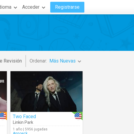
dioma
Acceder
Registrarse
e Revisión
Ordenar:
Más Nuevas
Two Faced
Linkin Park
1 año | 5956 jugadas
Annoeck