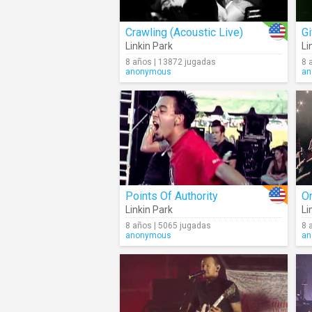
Crawling (Acoustic Live)
G
Linkin Park
Li
8 años | 13872 jugadas
8 
anonymous
an
Points Of Authority
O
Linkin Park
Li
8 años | 5065 jugadas
8 
anonymous
an