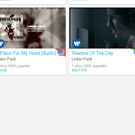
Place For My Head (Audio)
Shadow Of The Day
nkin Park
Linkin Park
año | 1800 jugadas
1 año | 2041 jugadas
bioB
davi1830