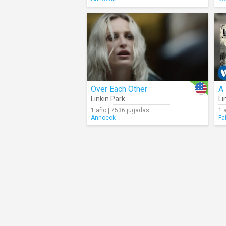
Over Each Other
A 
Linkin Park
Li
1 año | 7536 jugadas
1 
Annoeck
Fa