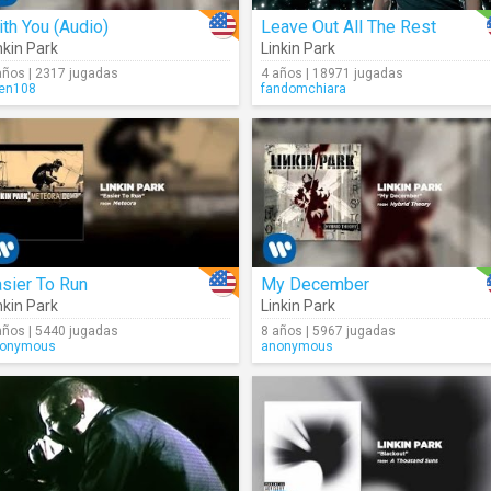
th You (Audio)
Leave Out All The Rest
nkin Park
Linkin Park
años | 2317 jugadas
4 años | 18971 jugadas
en108
fandomchiara
sier To Run
My December
nkin Park
Linkin Park
años | 5440 jugadas
8 años | 5967 jugadas
onymous
anonymous