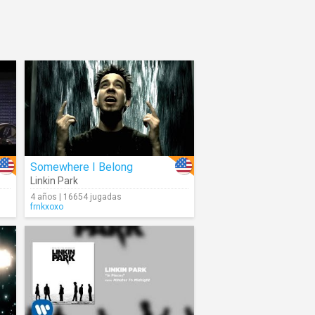
Somewhere I Belong
Linkin Park
4 años | 16654 jugadas
frnkxoxo