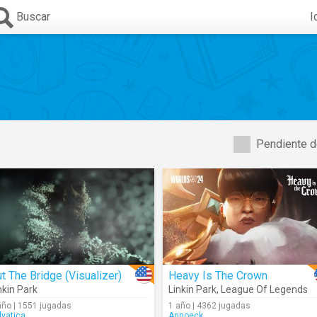
Buscar
I
Pendiente d
t The Bridge (Visualizer)
Heavy Is The Crown
nkin Park
Linkin Park
,
League Of Legends
año | 1551 jugadas
1 año | 4362 jugadas
lvatica
Annoeck