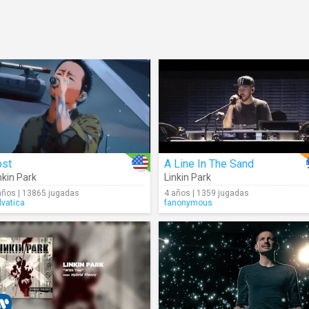
ost
A Line In The Sand
nkin Park
Linkin Park
años | 13865 jugadas
4 años | 1359 jugadas
lvatica
fanonymous