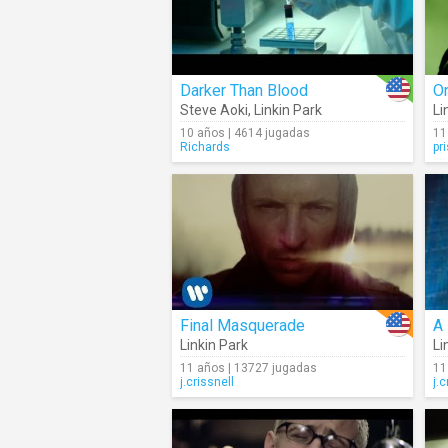
Darker Than Blood
O
Steve Aoki
,
Linkin Park
Li
10 años | 4614 jugadas
11
Richards
pr
Final Masquerade
A
Linkin Park
Li
11 años | 13727 jugadas
11
j.crissnell
j.c