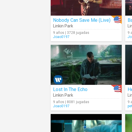
Nobody Can Save Me (Live)
Ba
Linkin Park
Li
9 años | 3728 jugadas
9 
Joao0197
Jo
Lost In The Echo
H
Linkin Park
Li
9 años | 8081 jugadas
9 
Joao0197
pe