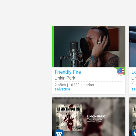
Friendly Fire
L
Linkin Park
Li
2 años | 10230 jugadas
3 
selvatica
se