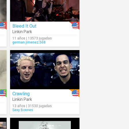
Bleed It Out
Linkin Park
11 años | 13573 jugadas
german.jimenez.568
Crawling
Linkin Park
13 años | 31530 jugadas
Sexy Bonnes