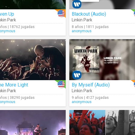
iven Up
Blackout (Audio)
nkin Park
Linkin Park
años | 18762 jugadas
8 años | 1811 jugadas
onymous
anonymous
ne More Light
By Myself (Audio)
nkin Park
Linkin Park
años | 38290 jugadas
9 años | 4127 jugadas
onymous
anonymous