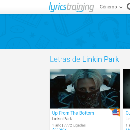
Géneros
Letras de
Linkin Park
Up From The Bottom
Cu
Linkin Park
Li
1 año | 7772 jugadas
1 
Annoeck
se