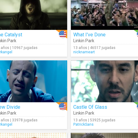
e Catalyst
What I've Done
nkin Park
Linkin Park
 años | 10967 jugadas
13 años | 46517 jugadas
rkangel
nicknameart
ew Divide
Castle Of Glass
nkin Park
Linkin Park
 años | 33978 jugadas
13 años | 53925 jugadas
rkangel
PatrickSans