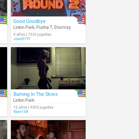
Good Goodbye
Linkin Park
,
Pusha T
,
Stormzy
9 años | 7326 jugadas
Joao0197
Burning In The Skies
Linkin Park
10 años | 9303 jugadas
Kben108