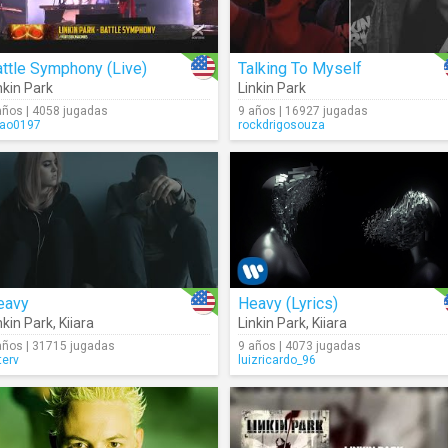
ttle Symphony (Live)
Talking To Myself
nkin Park
Linkin Park
años | 4058 jugadas
9 años | 16927 jugadas
ao0197
rockdrigosouza
eavy
Heavy (Lyrics)
nkin Park
,
Kiiara
Linkin Park
,
Kiiara
años | 31715 jugadas
9 años | 4073 jugadas
terv
luizricardo_96