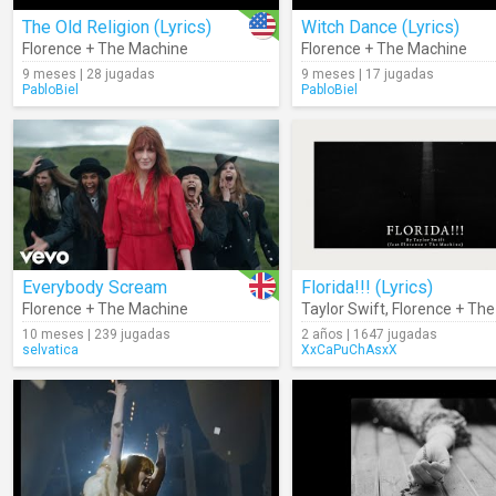
The Old Religion (Lyrics)
Witch Dance (Lyrics)
Florence + The Machine
Florence + The Machine
9 meses | 28 jugadas
9 meses | 17 jugadas
PabloBiel
PabloBiel
Everybody Scream
Florida!!! (Lyrics)
Florence + The Machine
Taylor Swift
,
Florence + The 
10 meses | 239 jugadas
2 años | 1647 jugadas
selvatica
XxCaPuChAsxX