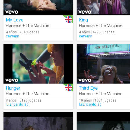
My Love
King
Florence + The Machine
Florence + The Machine
4 años | 734 jugadas
4 años | 4795 jugadas
ceWann
ceWann
Hunger
Third Eye
Florence + The Machine
Florence + The Machine
8 años | 5198 jugadas
10 años | 1331 jugadas
luizricardo_96
luizricardo_96