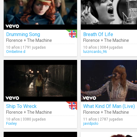
Drumming Song
Breath Of Life
Florence + The Machine
Florence + The Machine
10 años | 1791 jugadas
10 años | 3084 jugadas
Ombeline.d
luizricardo_96
Ship To Wreck
What Kind Of Man (Live)
Florence + The Machine
Florence + The Machine
10 años | 3380 jugadas
11 años | 2787 jugadas
Foxley
javidpolo