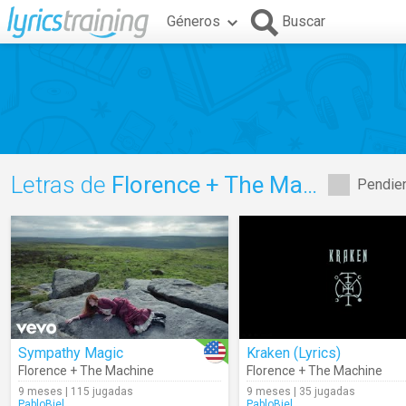
Géneros
Buscar
Letras de
Florence + The Machine
Pendien
Sympathy Magic
Kraken (Lyrics)
Florence + The Machine
Florence + The Machine
9 meses | 115 jugadas
9 meses | 35 jugadas
PabloBiel
PabloBiel