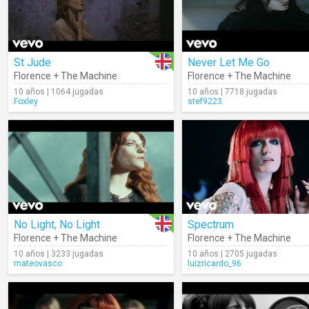
St Jude
Never Let Me Go
Florence + The Machine
Florence + The Machine
10 años | 1064 jugadas
10 años | 7718 jugadas
Foxley
stef9223
No Light, No Light
Spectrum
Florence + The Machine
Florence + The Machine
10 años | 3233 jugadas
10 años | 2705 jugadas
mateovasco
luizricardo_96