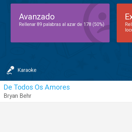
Avanzado
E
Rellenar 89 palabras al azar de 178 (50%)
Rel
loc
Karaoke
De Todos Os Amores
Bryan Behr