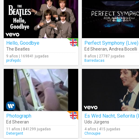
Hello, Goodbye
Perfect Symphony (Live)
The Beatles
Ed Sheeran
,
Andrea Bocelli
9 años | 169841 jugadas
8 años | 27787 jugadas
profepdc
Barredacas
Photograph
Ed Sheeran
Udo Jürgens
11 años | 841299 jugadas
4 años | 415 jugadas
Detergent
Chnoupie