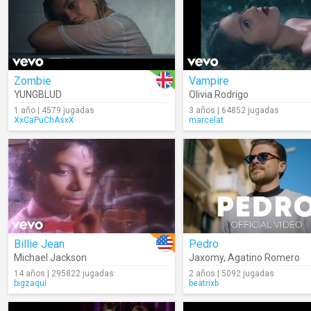
Zombie
Vampire
YUNGBLUD
Olivia Rodrigo
1 año | 4579 jugadas
3 años | 64852 jugadas
XxCaPuChAsxX
marcelat
Billie Jean
Pedro
Michael Jackson
Jaxomy
,
Agatino Romero
14 años | 295822 jugadas
2 años | 5092 jugadas
bigzaqui
beatrixb