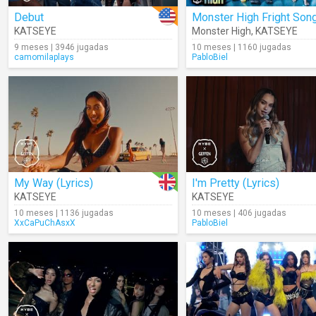
Debut
Monster High Fright Son
KATSEYE
Monster High
,
KATSEYE
9 meses | 3946 jugadas
10 meses | 1160 jugadas
camomilaplays
PabloBiel
My Way (Lyrics)
I'm Pretty (Lyrics)
KATSEYE
KATSEYE
10 meses | 1136 jugadas
10 meses | 406 jugadas
XxCaPuChAsxX
PabloBiel