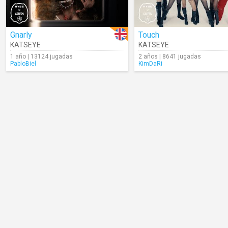
Gnarly
Touch
KATSEYE
KATSEYE
1 año | 13124 jugadas
2 años | 8641 jugadas
PabloBiel
KimDaRi