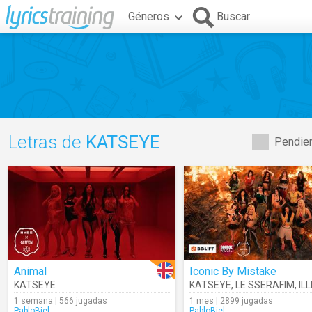
Géneros
Buscar
Letras de
KATSEYE
Pendien
Animal
Iconic By Mistake
KATSEYE
KATSEYE
,
LE SSERAFIM
,
ILL
1 semana | 566 jugadas
1 mes | 2899 jugadas
PabloBiel
PabloBiel