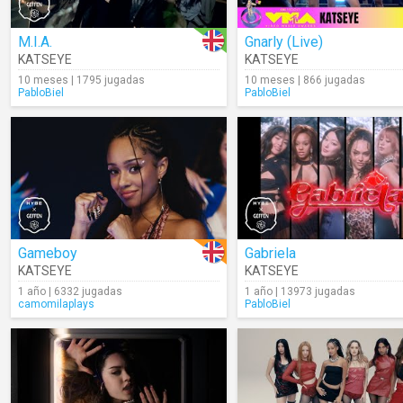
M.I.A.
Gnarly (Live)
KATSEYE
KATSEYE
10 meses | 1795 jugadas
10 meses | 866 jugadas
PabloBiel
PabloBiel
Gameboy
Gabriela
KATSEYE
KATSEYE
1 año | 6332 jugadas
1 año | 13973 jugadas
camomilaplays
PabloBiel