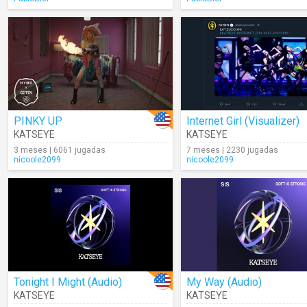
PINKY UP
Internet Girl (Visualizer)
KATSEYE
KATSEYE
3 meses | 6061 jugadas
7 meses | 2230 jugadas
nicoole2099
nicoole2099
Tonight I Might (Audio)
My Way (Audio)
KATSEYE
KATSEYE