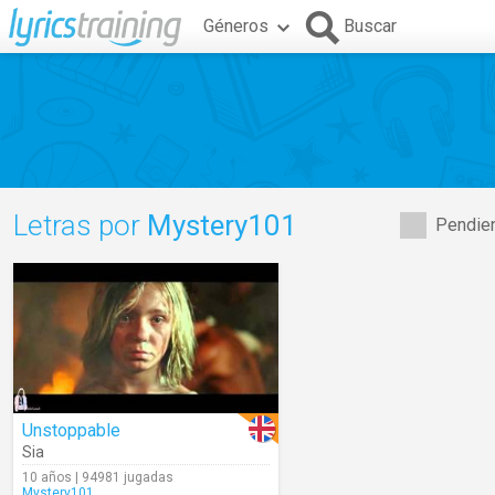
Géneros
Buscar
Letras por
Mystery101
Pendien
Unstoppable
Sia
10 años | 94981 jugadas
Mystery101