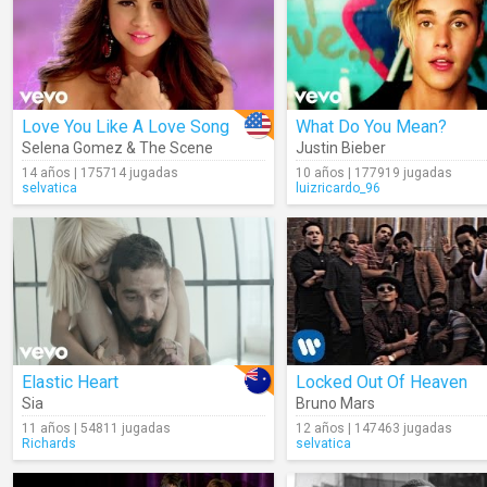
Love You Like A Love Song
What Do You Mean?
Selena Gomez & The Scene
Justin Bieber
14 años | 175714 jugadas
10 años | 177919 jugadas
selvatica
luizricardo_96
Elastic Heart
Locked Out Of Heaven
Sia
Bruno Mars
11 años | 54811 jugadas
12 años | 147463 jugadas
Richards
selvatica