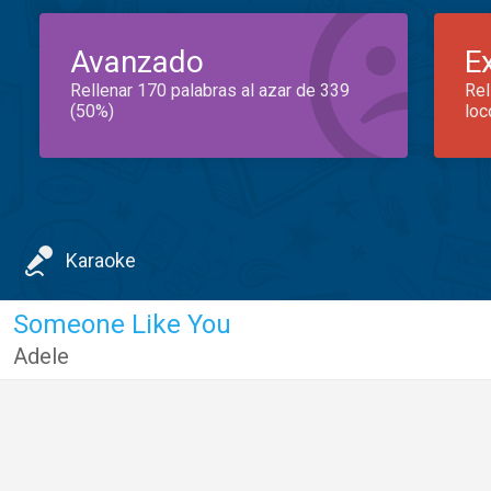
Avanzado
E
Rellenar 170 palabras al azar de 339
Rel
(50%)
loc
Karaoke
Someone Like You
Adele