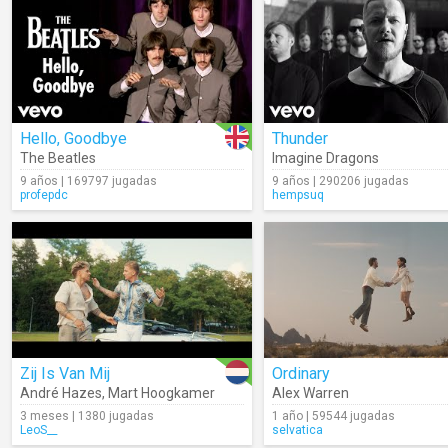
Hello, Goodbye
Thunder
The Beatles
Imagine Dragons
9 años | 169797 jugadas
9 años | 290206 jugadas
profepdc
hempsuq
Zij Is Van Mij
Ordinary
André Hazes
,
Mart Hoogkamer
Alex Warren
3 meses | 1380 jugadas
1 año | 59544 jugadas
LeoS__
selvatica