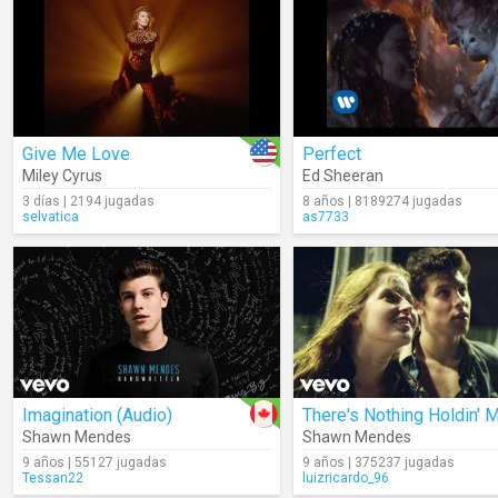
Give Me Love
Perfect
Miley Cyrus
Ed Sheeran
3 días | 2194 jugadas
8 años | 8189274 jugadas
selvatica
as7733
Imagination (Audio)
Shawn Mendes
Shawn Mendes
9 años | 55127 jugadas
9 años | 375237 jugadas
Tessan22
luizricardo_96