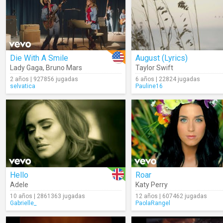
Die With A Smile
August (Lyrics)
Lady Gaga
,
Bruno Mars
Taylor Swift
2 años | 927856 jugadas
6 años | 22824 jugadas
selvatica
Pauline16
Hello
Roar
Adele
Katy Perry
10 años | 2861363 jugadas
12 años | 607462 jugadas
Gabrielle_
PaolaRangel