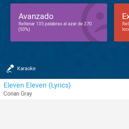
Avanzado
E
Rellenar 135 palabras al azar de 270
Rel
(50%)
loc
Karaoke
Eleven Eleven (Lyrics)
Conan Gray