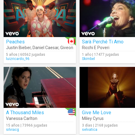
Peaches
Sarà Perché Ti Amo
Justin Bieber
,
Daniel Caesar
,
Giveon
Ricchi E Poveri
5 años | 60562 jugadas
1 año | 17477 jugadas
luizricardo_96
Skimbel
A Thousand Miles
Give Me Love
Vanessa Carlton
Miley Cyrus
15 años | 73966 jugadas
3 días | 2168 jugadas
silviacg
selvatica