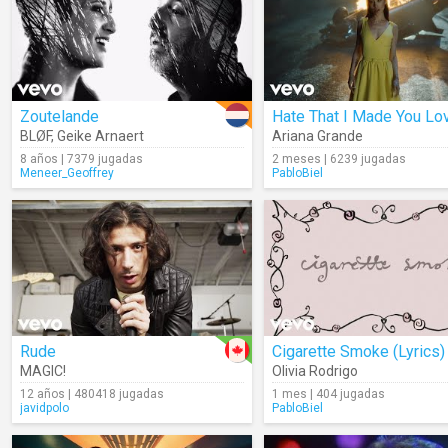
Zoutelande
BLØF
,
Geike Arnaert
Ariana Grande
8 años | 7379 jugadas
2 meses | 6239 jugadas
Meneer_Geoffrey
PabloBiel
Rude
Cigarette Smoke (Lyrics)
MAGIC!
Olivia Rodrigo
12 años | 480418 jugadas
1 mes | 404 jugadas
javidpolo
PabloBiel