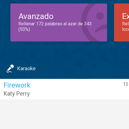
Avanzado
E
Rellenar 172 palabras al azar de 343
Rel
(50%)
loc
Karaoke
Firework
15
Katy Perry