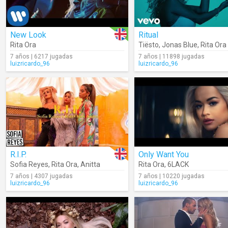
New Look
Ritual
Rita Ora
Tiësto
,
Jonas Blue
,
Rita Ora
7 años | 6217 jugadas
7 años | 11898 jugadas
luizricardo_96
luizricardo_96
R.I.P.
Only Want You
Sofia Reyes
,
Rita Ora
,
Anitta
Rita Ora
,
6LACK
7 años | 4307 jugadas
7 años | 10220 jugadas
luizricardo_96
luizricardo_96