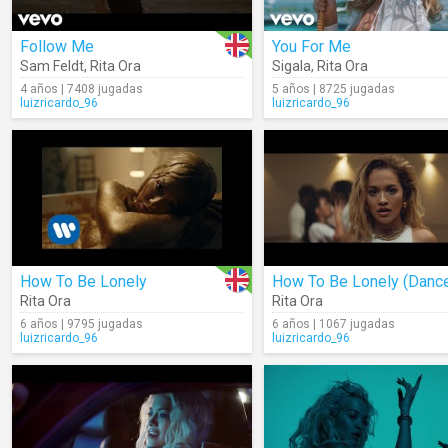
Follow Me
You For Me
Sam Feldt
,
Rita Ora
Sigala
,
Rita Ora
4 años | 7408 jugadas
5 años | 8725 jugadas
luizricardo_96
luizricardo_96
How To Be Lonely
Rita Ora
Rita Ora
6 años | 9795 jugadas
6 años | 1067 jugadas
luizricardo_96
luizricardo_96