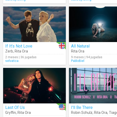
If It’s Not Love
All Natural
Zerb
,
Rita Ora
Rita Ora
2 meses | 36 jugadas
9 meses | 94 jugadas
selvatica
PabloBiel
Last Of Us
I'll Be There
Gryffin
,
Rita Ora
Robin Schulz
,
Rita Ora
,
Tiag