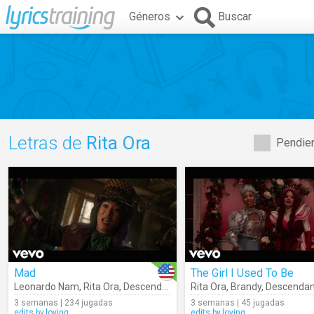
Géneros
Buscar
Letras de
Rita Ora
Pendien
Mad
The Girl I Used To Be
Leonardo Nam
,
Rita Ora
,
Descendants – Cast
Rita Ora
,
Brandy
,
Descendants
3 semanas | 234 jugadas
3 semanas | 45 jugadas
edits.by.loving
edits.by.loving