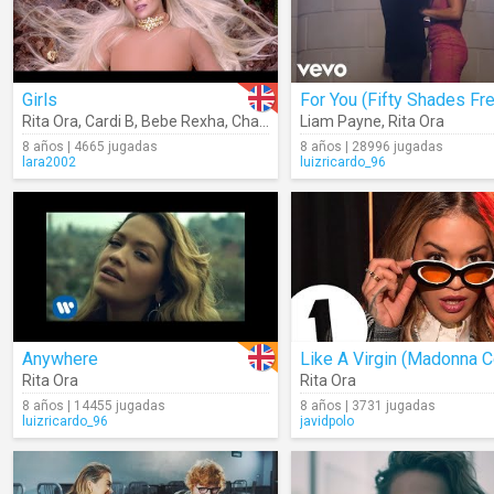
Girls
For You (Fifty Shades Fr
Rita Ora
,
Cardi B
,
Bebe Rexha
,
Charli XCX
Liam Payne
,
Rita Ora
8 años | 4665 jugadas
8 años | 28996 jugadas
lara2002
luizricardo_96
Anywhere
Rita Ora
Rita Ora
8 años | 14455 jugadas
8 años | 3731 jugadas
luizricardo_96
javidpolo