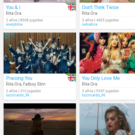
You & I
Don't Think Twice
Rita Ora
Rita Ora
2 años | 8508 jugadas
3 años | 4425 jugadas
everytime
selvatica
Praising You
You Only Love Me
Rita Ora
,
Fatboy Slim
Rita Ora
3 años | 310 jugadas
3 años | 5947 jugadas
luizricardo_96
luizricardo_96