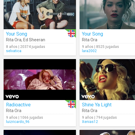
Your Song
Your Song
Rita Ora
,
Ed Sheeran
Rita Ora
8 años | 20374 jugadas
9 años | 8525 jugadas
selvatica
lara2002
Radioactive
Shine Ya Light
Rita Ora
Rita Ora
9 años | 1066 jugadas
9 años | 794 jugadas
luizricardo_96
Xenias12