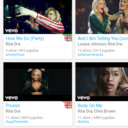
How We Do (Party)
And I Am Telling You (cov
Rita Ora
Louisa Johnson
,
Rita Ora
9 años | 903 jugadas
10 años | 2913 jugadas
anonymous
polianamarques
Poison
Body On Me
Rita Ora
Rita Ora
,
Chris Brown
11 años | 3899 jugadas
11 años | 4489 jugadas
HugoPimentel
Marhta