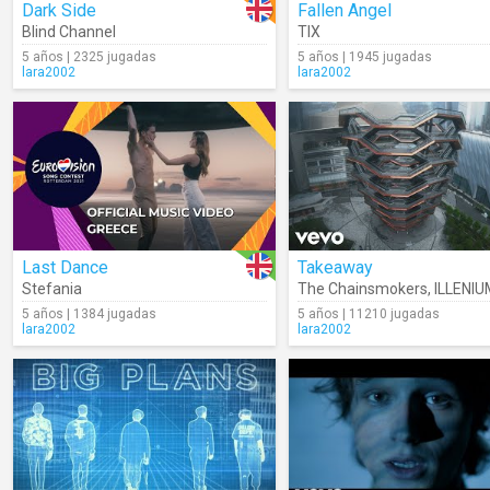
Dark Side
Fallen Angel
Blind Channel
TIX
5 años | 2325 jugadas
5 años | 1945 jugadas
lara2002
lara2002
Last Dance
Takeaway
Stefania
The Chainsmokers
,
ILLENIU
5 años | 1384 jugadas
5 años | 11210 jugadas
lara2002
lara2002