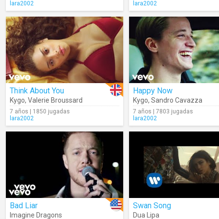
lara2002
lara2002
Think About You
Happy Now
Kygo
,
Valerie Broussard
Kygo
,
Sandro Cavazza
7 años | 1850 jugadas
7 años | 7803 jugadas
lara2002
lara2002
Bad Liar
Swan Song
Imagine Dragons
Dua Lipa