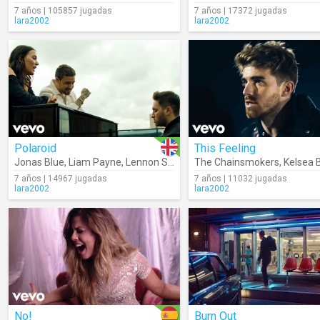
7 años | 105857 jugadas
7 años | 17372 jugadas
lara2002
lara2002
Polaroid
This Feeling
Jonas Blue
,
Liam Payne
,
Lennon Stella
The Chainsmokers
,
Kelsea B
7 años | 14967 jugadas
7 años | 11032 jugadas
lara2002
lara2002
No!
Burn Out