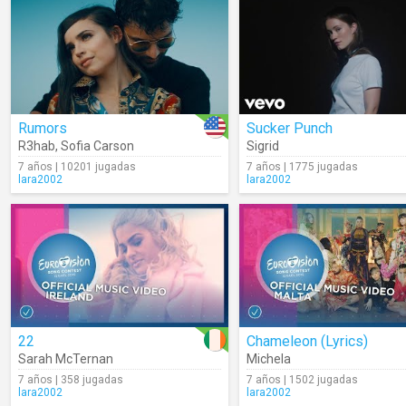
Rumors
Sucker Punch
R3hab
,
Sofia Carson
Sigrid
7 años | 10201 jugadas
7 años | 1775 jugadas
lara2002
lara2002
22
Chameleon (Lyrics)
Sarah McTernan
Michela
7 años | 358 jugadas
7 años | 1502 jugadas
lara2002
lara2002