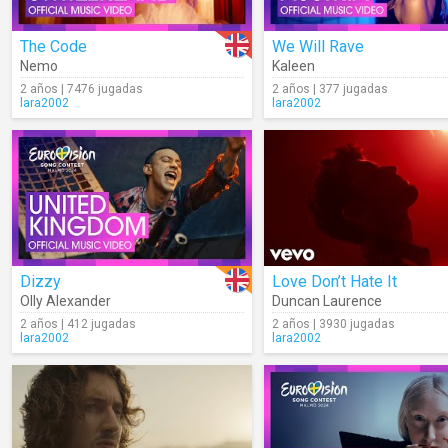
The Code
We Will Rave
Nemo
Kaleen
2 años | 7476 jugadas
2 años | 377 jugadas
lara2002
lara2002
Dizzy
Love Don’t Hate It
Olly Alexander
Duncan Laurence
2 años | 412 jugadas
2 años | 3930 jugadas
lara2002
lara2002