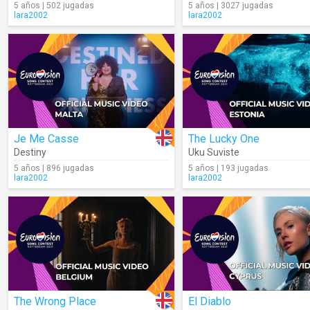
5 años | 502 jugadas
5 años | 3027 jugadas
lara2002
lara2002
Je Me Casse
The Lucky One
Destiny
Uku Suviste
5 años | 896 jugadas
5 años | 193 jugadas
lara2002
lara2002
The Wrong Place
El Diablo