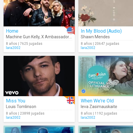
Home
In My Blood (Audio)
Machine Gun Kelly
,
X Ambassadors
,
Bebe Rexha
Shawn Mendes
8 años | 7625 jugadas
8 años | 20647 jugadas
lara2002
lara2002
Miss You
When We're Old
Louis Tomlinson
Ieva Zasimauskaitė
8 años | 23898 jugadas
8 años | 1192 jugadas
lara2002
lara2002