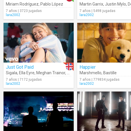
Miriam Rodríguez
,
Pablo López
Martin Garrix
,
Justin Mylo
,
Dew
7 años | 3723 jugadas
7 años | 5498 jugadas
lara2002
lara2002
Just Got Paid
Happier
Sigala
,
Ella Eyre
,
Meghan Trainor
,
French Montana
Marshmello
,
Bastille
7 años | 7172 jugadas
7 años | 779834 jugadas
lara2002
lara2002