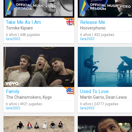
Take Me As I Am
Release Me
Tornike Kipiani
Hooverphonic
6 años | 448 jugadas
6 años | 432 jugadas
lara2002
lara2002
Family
Used To Love
The Chainsmokers
,
Kygo
Martin Garrix
,
Dean Lewis
6 años | 4921 jugadas
6 años | 24777 jugadas
lara2002
lara2002