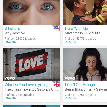
8 Letters
Here With Me
Why Don't We
Marshmello
,
CHVRCHES
7 años | 23659 jugadas
7 años | 40473 jugadas
lara2002
lara2002
Who Do You Love (Lyrics)
I Can't Get Enough
The Chainsmokers
,
5 Seconds Of Summer
Benny Blanco
,
Tainy
,
Selena 
7 años | 2858 jugadas
7 años | 10766 jugadas
lara2002
lara2002