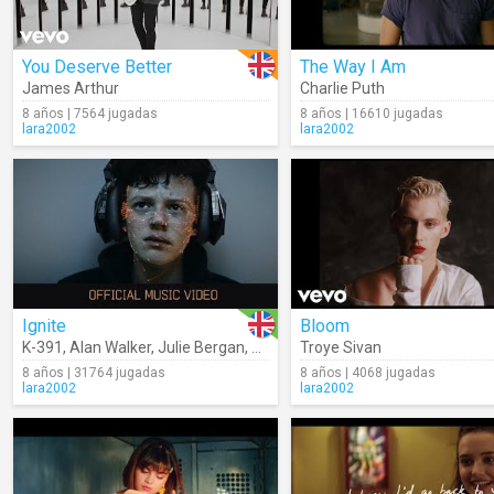
You Deserve Better
The Way I Am
James Arthur
Charlie Puth
8 años | 7564 jugadas
8 años | 16610 jugadas
lara2002
lara2002
Ignite
Bloom
K-391
,
Alan Walker
,
Julie Bergan
,
Seungri
Troye Sivan
8 años | 31764 jugadas
8 años | 4068 jugadas
lara2002
lara2002