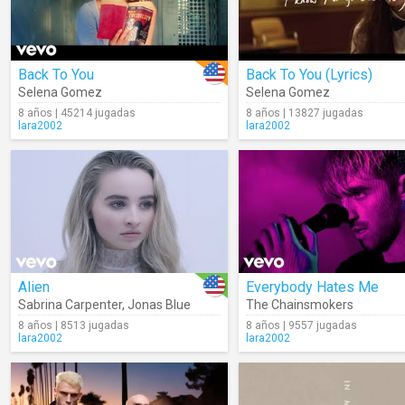
Back To You
Back To You (Lyrics)
Selena Gomez
Selena Gomez
8 años | 45214 jugadas
8 años | 13827 jugadas
lara2002
lara2002
Alien
Everybody Hates Me
Sabrina Carpenter
,
Jonas Blue
The Chainsmokers
8 años | 8513 jugadas
8 años | 9557 jugadas
lara2002
lara2002