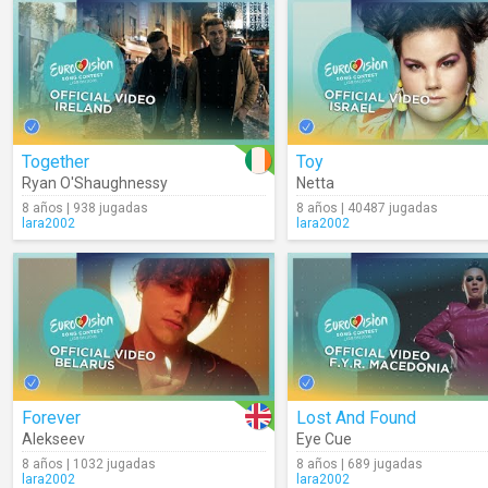
Together
Toy
Ryan O'Shaughnessy
Netta
8 años | 938 jugadas
8 años | 40487 jugadas
lara2002
lara2002
Forever
Lost And Found
Alekseev
Eye Cue
8 años | 1032 jugadas
8 años | 689 jugadas
lara2002
lara2002