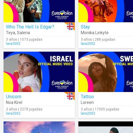
Who The Hell Is Edgar?
Stay
Teya
,
Salena
Monika Linkytė
3 años | 1073 jugadas
3 años | 288 jugadas
lara2002
lara2002
Unicorn
Tattoo
Noa Kirel
Loreen
3 años | 2278 jugadas
3 años | 17005 jugadas
lara2002
lara2002