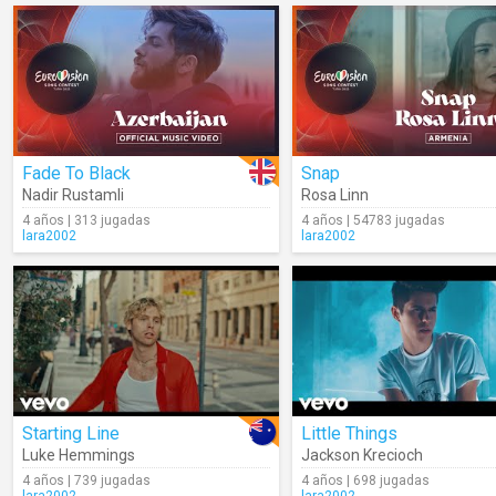
Fade To Black
Snap
Nadir Rustamli
Rosa Linn
4 años | 313 jugadas
4 años | 54783 jugadas
lara2002
lara2002
Starting Line
Little Things
Luke Hemmings
Jackson Krecioch
4 años | 739 jugadas
4 años | 698 jugadas