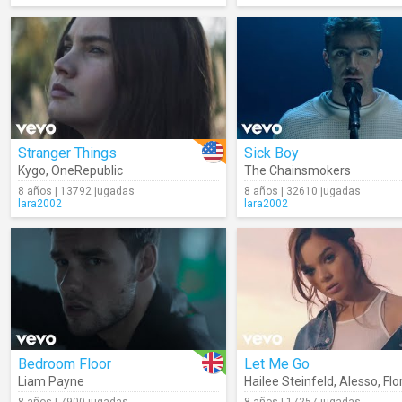
Stranger Things
Sick Boy
Kygo
,
OneRepublic
The Chainsmokers
8 años | 13792 jugadas
8 años | 32610 jugadas
lara2002
lara2002
Bedroom Floor
Let Me Go
Liam Payne
Hailee Steinfeld
,
Alesso
,
Florida