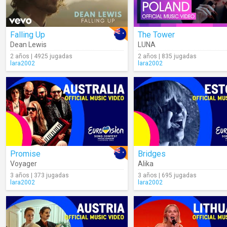
Falling Up
The Tower
Dean Lewis
LUNA
2 años | 4925 jugadas
2 años | 835 jugadas
lara2002
lara2002
Promise
Bridges
Voyager
Alika
3 años | 373 jugadas
3 años | 695 jugadas
lara2002
lara2002