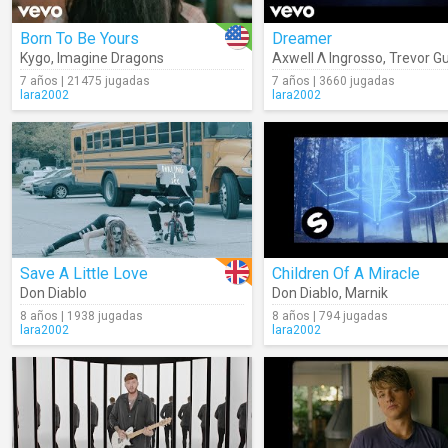
Born To Be Yours
Dreamer
Kygo
,
Imagine Dragons
Axwell Λ Ingrosso
,
Trevor Gu
7 años | 21475 jugadas
7 años | 3660 jugadas
lara2002
lara2002
Save A Little Love
Children Of A Miracle
Don Diablo
Don Diablo
,
Marnik
8 años | 1938 jugadas
8 años | 794 jugadas
lara2002
lara2002