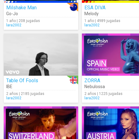
Milshake Man
ESA DIVA
Go-Jo
Melody
1 año | 208 jugadas
1 año | 4989 jugadas
lara2002
lara2002
Table Of Fools
ZORRA
IBE
Nebulossa
2 años | 2185 jugadas
2 años | 1225 jugadas
lara2002
lara2002