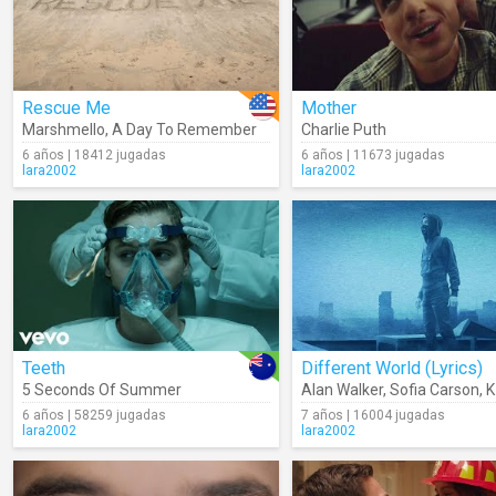
Rescue Me
Mother
Marshmello
,
A Day To Remember
Charlie Puth
6 años | 18412 jugadas
6 años | 11673 jugadas
lara2002
lara2002
Teeth
Different World (Lyrics)
5 Seconds Of Summer
Alan Walker
,
Sofia Carson
,
K
6 años | 58259 jugadas
7 años | 16004 jugadas
lara2002
lara2002