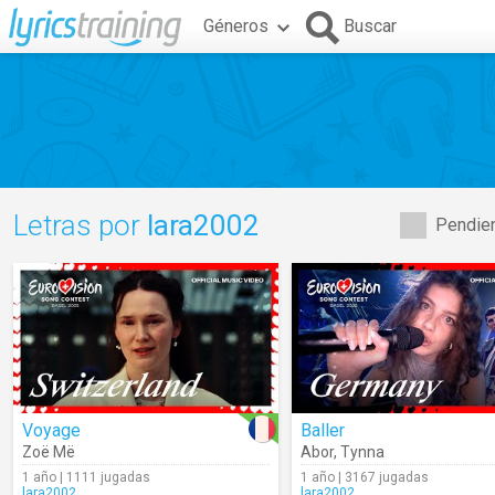
Géneros
Buscar
Letras por
lara2002
Pendien
Voyage
Baller
Zoë Më
Abor
,
Tynna
1 año | 1111 jugadas
1 año | 3167 jugadas
lara2002
lara2002