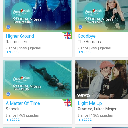
Higher Ground
Goodbye
Rasmussen
The Humans
8 años | 2599 jugadas
8 años | 499 jugadas
lara2002
lara2002
A Matter Of Time
Light Me Up
Sennek
Gromee
,
Lukas Meijer
8 años | 463 jugadas
8 años | 1365 jugadas
lara2002
lara2002