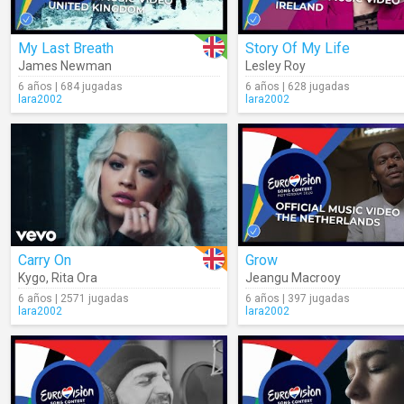
My Last Breath
Story Of My Life
James Newman
Lesley Roy
6 años | 684 jugadas
6 años | 628 jugadas
lara2002
lara2002
Carry On
Grow
Kygo
,
Rita Ora
Jeangu Macrooy
6 años | 2571 jugadas
6 años | 397 jugadas
lara2002
lara2002