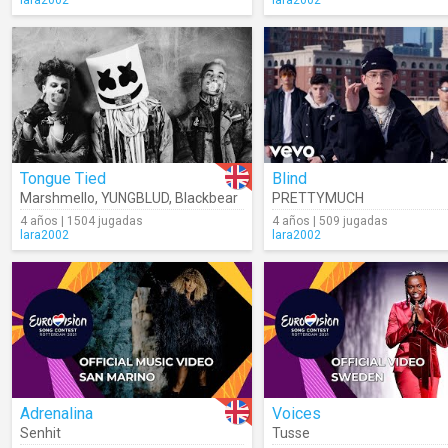
lara2002
lara2002
Tongue Tied
Blind
Marshmello
,
YUNGBLUD
,
Blackbear
PRETTYMUCH
4 años | 1504 jugadas
4 años | 509 jugadas
lara2002
lara2002
Adrenalina
Voices
Senhit
Tusse