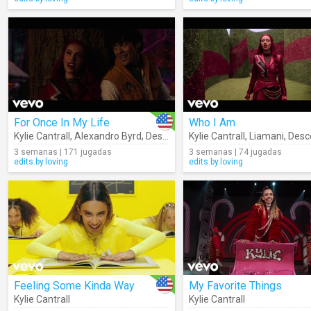
For Once In My Life
Who I Am
Kylie Cantrall
,
Alexandro Byrd
,
Descendants – Cast
Kylie Cantrall
,
Liamani
,
Descenda
3 semanas | 171 jugadas
3 semanas | 74 jugadas
edits.by.loving
edits.by.loving
Feeling Some Kinda Way
My Favorite Things
Kylie Cantrall
Kylie Cantrall