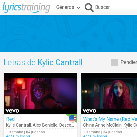
Géneros
Buscar
Letras de
Kylie Cantrall
Pendien
Red
Kylie Cantrall
,
Alex Boniello
,
Descendants – Cast
China Anne McClain
,
Kylie C
1 semana | 84 jugadas
1 semana | 34 jugadas
edits.by.loving
edits.by.loving