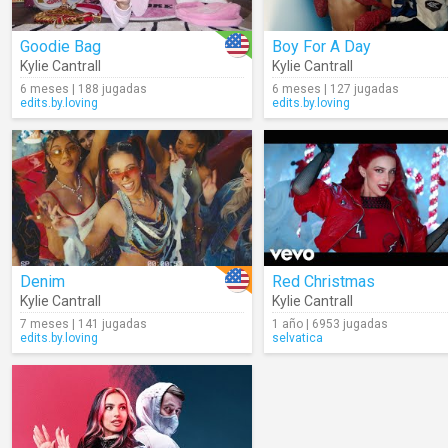
Goodie Bag
Boy For A Day
Kylie Cantrall
Kylie Cantrall
6 meses | 188 jugadas
6 meses | 127 jugadas
edits.by.loving
edits.by.loving
Denim
Red Christmas
Kylie Cantrall
Kylie Cantrall
7 meses | 141 jugadas
1 año | 6953 jugadas
edits.by.loving
selvatica