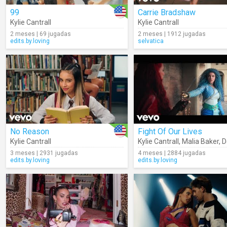
99
Carrie Bradshaw
Kylie Cantrall
Kylie Cantrall
2 meses | 69 jugadas
2 meses | 1912 jugadas
edits.by.loving
selvatica
No Reason
Fight Of Our Lives
Kylie Cantrall
Kylie Cantrall
,
Malia Baker
,
Des
3 meses | 2931 jugadas
4 meses | 2884 jugadas
edits.by.loving
edits.by.loving