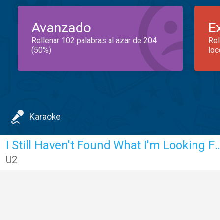
Avanzado
E
Rellenar 102 palabras al azar de 204
Rel
(50%)
loc
Karaoke
I Still Haven't Found What I
U2