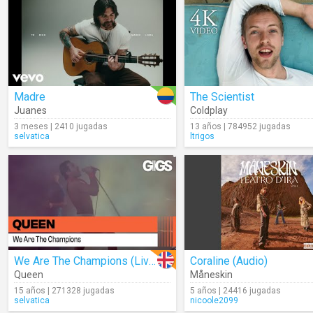
Madre
The Scientist
Juanes
Coldplay
3 meses | 2410 jugadas
13 años | 784952 jugadas
selvatica
ltrigos
We Are The Champions (Live)
Coraline (Audio)
Queen
Måneskin
15 años | 271328 jugadas
5 años | 24416 jugadas
selvatica
nicoole2099