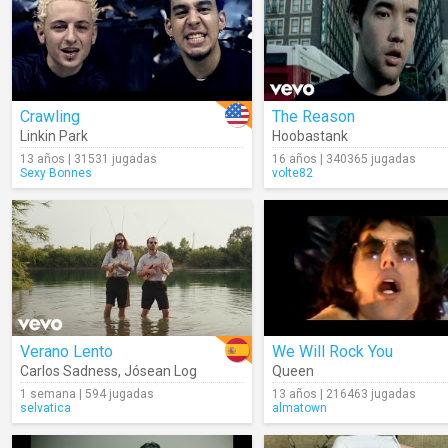
Crawling
The Reason
Linkin Park
Hoobastank
13 años | 31531 jugadas
16 años | 340365 jugadas
Sexy Bonnes
volte82
Verano Lento
We Will Rock You
Carlos Sadness
,
Jósean Log
Queen
1 semana | 594 jugadas
13 años | 216463 jugadas
selvatica
almatown