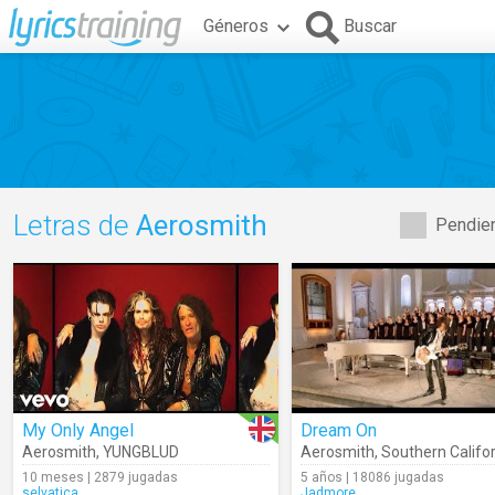
Géneros
Buscar
Letras de
Aerosmith
Pendien
My Only Angel
Dream On
Aerosmith
,
YUNGBLUD
Aerosmith
,
Southern California Children
10 meses | 2879 jugadas
5 años | 18086 jugadas
selvatica
Jadmore