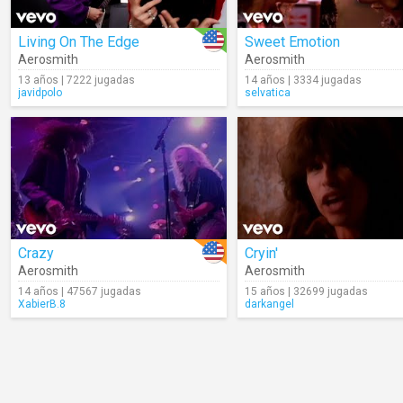
Living On The Edge
Sweet Emotion
Aerosmith
Aerosmith
13 años | 7222 jugadas
14 años | 3334 jugadas
javidpolo
selvatica
Crazy
Cryin'
Aerosmith
Aerosmith
14 años | 47567 jugadas
15 años | 32699 jugadas
XabierB.8
darkangel