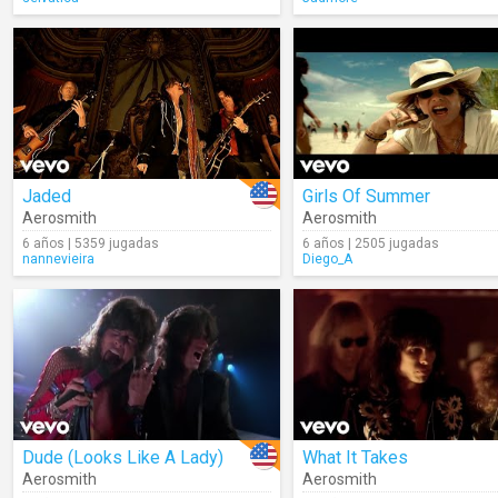
Jaded
Girls Of Summer
Aerosmith
Aerosmith
6 años | 5359 jugadas
6 años | 2505 jugadas
nannevieira
Diego_A
Dude (Looks Like A Lady)
What It Takes
Aerosmith
Aerosmith