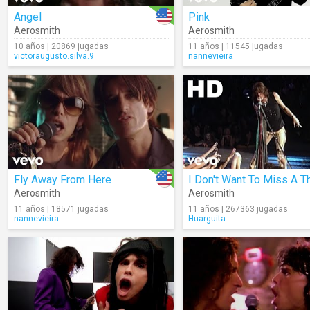
Angel
Pink
Aerosmith
Aerosmith
10 años | 20869 jugadas
11 años | 11545 jugadas
victoraugusto.silva.9
nannevieira
Fly Away From Here
I Don't Want To Miss A T
Aerosmith
Aerosmith
11 años | 18571 jugadas
11 años | 267363 jugadas
nannevieira
Huarguita