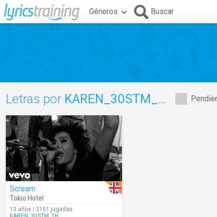
Géneros
Buscar
Letras por
KAREN_30STM_TH
Pendien
Scream
Tokio Hotel
13 años | 3151 jugadas
KAREN_30STM_TH