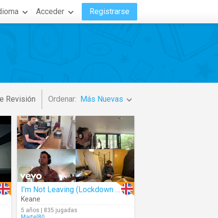
dioma
Acceder
Registrarse
e Revisión
Ordenar:
Más Nuevas
I’m Not Leaving (Lockdown Version)
Keane
5 años | 835 jugadas
Martel80