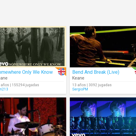
omewhere Only We Know
Bend And Break (Live)
eane
Keane
 años | 155294 jugadas
13 años | 3092 jugadas
ri213
SergioPM