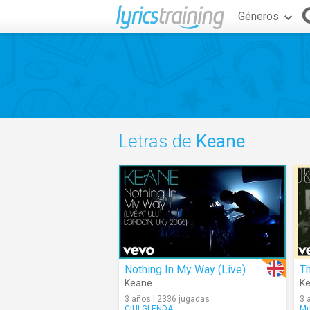
Géneros
Letras de
Keane
Nothing In My Way (Live)
Keane
K
3 años | 2336 jugadas
3 
CIULGLENDA
Mu