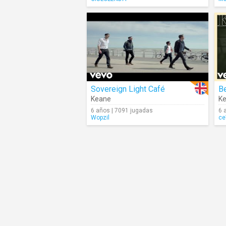
Sovereign Light Café
B
Keane
K
6 años | 7091 jugadas
6 
Wopzil
c