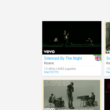
Silenced By The Night
S
Keane
K
12 años | 6682 jugadas
12
Den7577O
Ka