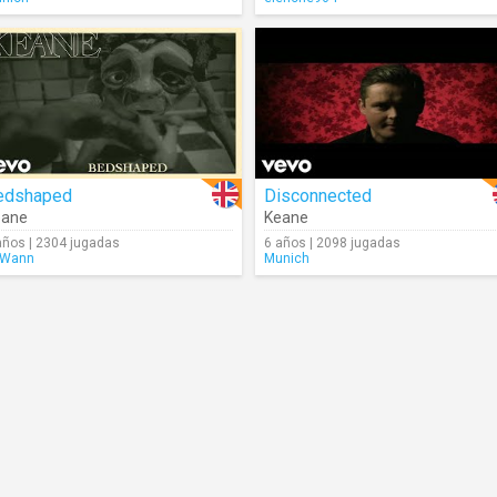
edshaped
Disconnected
eane
Keane
años | 2304 jugadas
6 años | 2098 jugadas
eWann
Munich