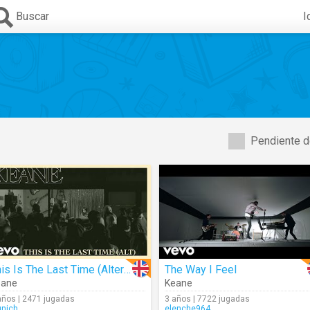
Buscar
I
Pendiente d
This Is The Last Time (Alternate Version)
The Way I Feel
eane
Keane
años | 2471 jugadas
3 años | 7722 jugadas
nich
elenche964