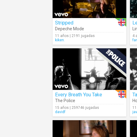
Stripped
Le
Depeche Mode
Li
11 años | 2191 jugadas
4 
kiken.
fa
Every Breath You Take
T
The Police
Ho
15 años | 259746 jugadas
11
davidf
ja