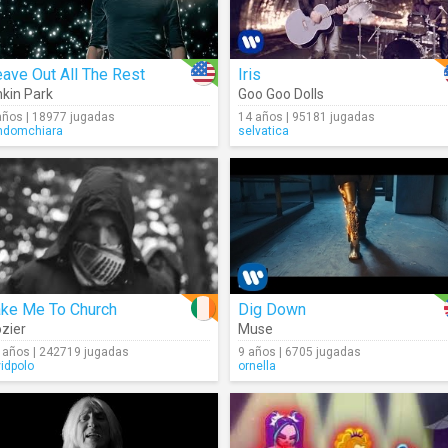
ave Out All The Rest
Iris
nkin Park
Goo Goo Dolls
años | 18977 jugadas
14 años | 95181 jugadas
ndomchiara
selvatica
ake Me To Church
Dig Down
zier
Muse
 años | 242719 jugadas
9 años | 6705 jugadas
vidpolo
ornella