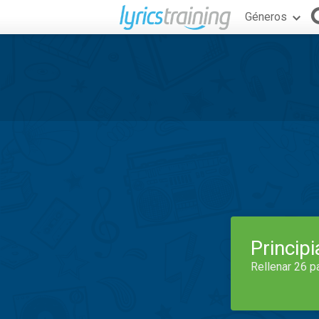
Géneros
Princip
Rellenar 26 p