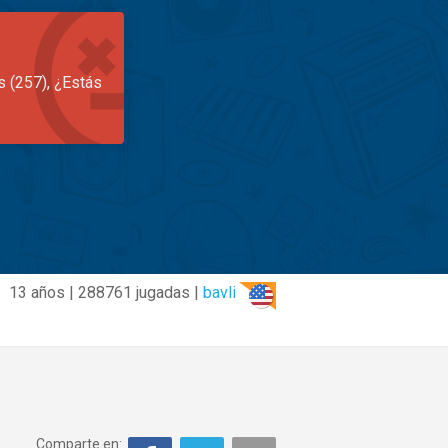
s (257), ¿Estás
13 años | 288761 jugadas |
bavli
Comparte en: