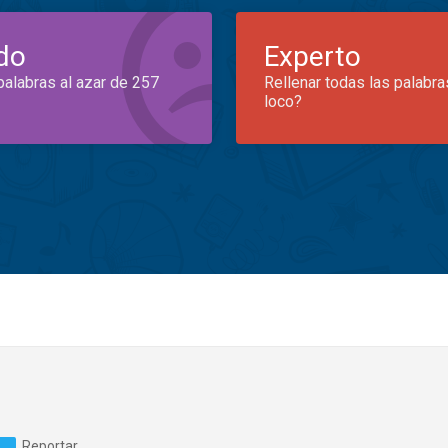
do
Experto
palabras al azar de 257
Rellenar todas las palabra
loco?
Reportar