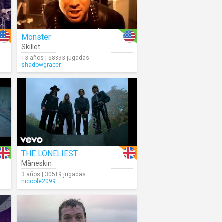
Monster
Skillet
13 años | 68893 jugadas
shadowgracer
THE LONELIEST
Måneskin
3 años | 30519 jugadas
nicoole2099