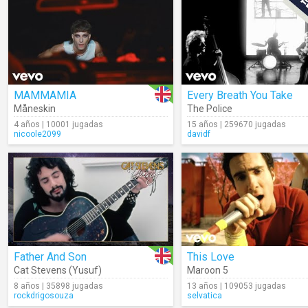
MAMMAMIA
Every Breath You Take
Måneskin
The Police
4 años | 10001 jugadas
15 años | 259670 jugadas
nicoole2099
davidf
Father And Son
This Love
Cat Stevens (Yusuf)
Maroon 5
8 años | 35898 jugadas
13 años | 109053 jugadas
rockdrigosouza
selvatica