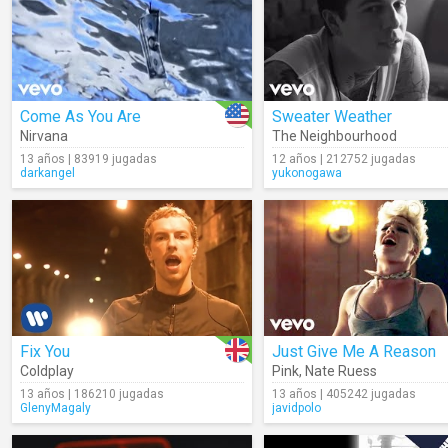
Come As You Are
Sweater Weather
Nirvana
The Neighbourhood
13 años | 83919 jugadas
12 años | 212752 jugadas
darkangel
yukonogawa
Fix You
Just Give Me A Reason
Coldplay
Pink
,
Nate Ruess
13 años | 186210 jugadas
13 años | 405242 jugadas
GlenyMagaly
javidpolo