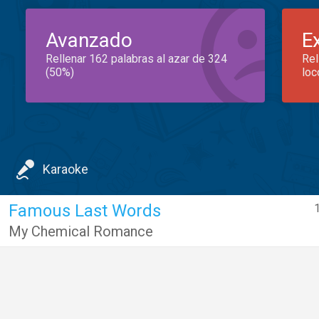
Avanzado
E
Rellenar 162 palabras al azar de 324
Rel
(50%)
loc
Karaoke
Famous Last Words
My Chemical Romance