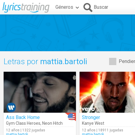
Géneros
Buscar
Letras por
mattia.bartoli
Pendien
Ass Back Home
Stronger
Gym Class Heroes
,
Neon Hitch
Kanye West
12 años | 1322 jugadas
12 años | 18911 jugadas
mattia.bartoli
mattia.bartoli