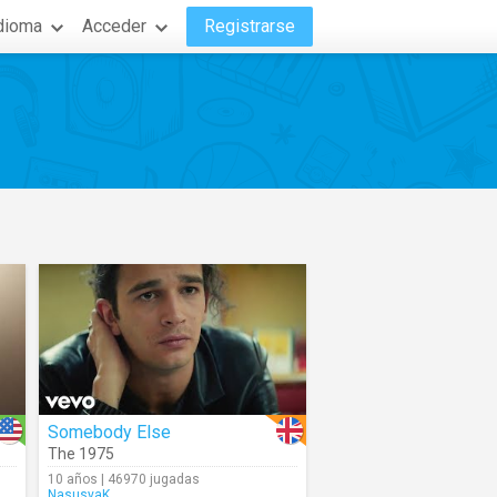
dioma
Acceder
Registrarse
Somebody Else
The 1975
10 años | 46970 jugadas
NasusyaK