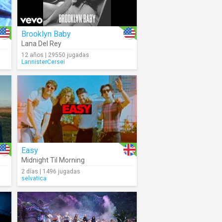
Brooklyn Baby
Lana Del Rey
12 años | 29550 jugadas
LannisterCersei
Easy
Midnight Til Morning
2 días | 1496 jugadas
selvatica