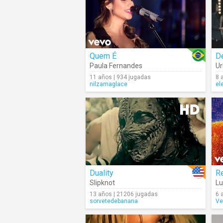
Quem É
Paula Fernandes
Ur
11 años | 934 jugadas
8 
nilzamaglace
el
Duality
Slipknot
Lu
13 años | 21206 jugadas
6 
sorvetedebanana
Ve