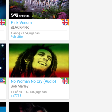
Pink Venom
BLACKPINK
1 año | 2174 jugadas
PabloBiel
No Woman No Cry (Audio)
Bob Marley
11 años | 160136 jugadas
as7733