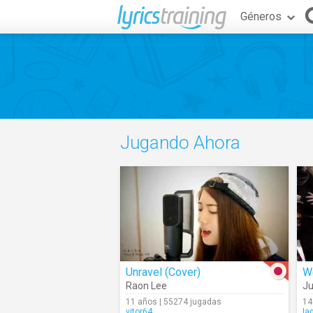
Géneros
Jugando Ahora
Unravel (Cover)
Raon Lee
Ju
11 años | 55274 jugadas
14
vitor64
Ia