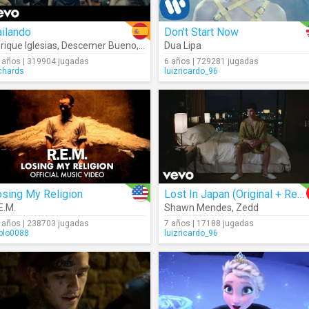
ilando
Don't Start Now
rique Iglesias
,
Descemer Bueno
,
Gente De Zona
Dua Lipa
 años | 319904 jugadas
6 años | 729281 jugadas
chards
luizricardo_96
sing My Religion
Lost In Japan (Original + Remix)
E.M.
Shawn Mendes
,
Zedd
 años | 238703 jugadas
7 años | 17188 jugadas
blo0088
luizricardo_96