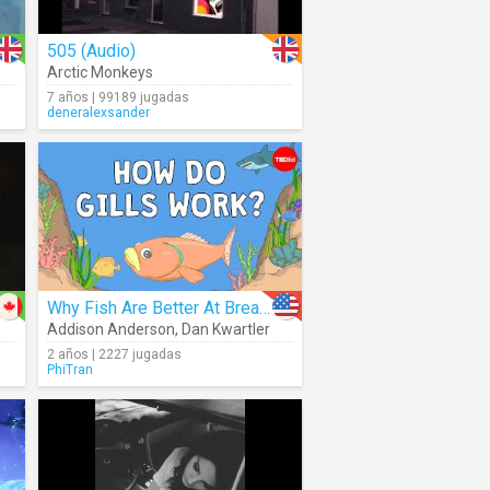
505 (Audio)
Arctic Monkeys
7 años | 99189 jugadas
deneralexsander
Why Fish Are Better At Breathing Than You Are
Addison Anderson
,
Dan Kwartler
2 años | 2227 jugadas
PhiTran