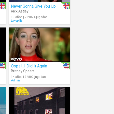
Never Gonna Give You Up
Rick Astley
13 años | 239024 jugadas
takepills
Oops!...I Did It Again
Britney Spears
14 años | 74800 jugadas
Adriiiis