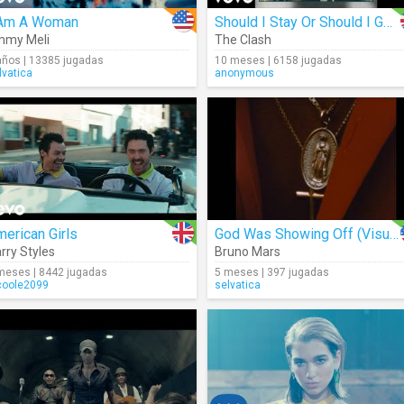
 Am A Woman
Should I Stay Or Should I Go (Audio)
mmy Meli
The Clash
años | 13385 jugadas
10 meses | 6158 jugadas
lvatica
anonymous
erican Girls
God Was Showing Off (Visualizer)
rry Styles
Bruno Mars
meses | 8442 jugadas
5 meses | 397 jugadas
coole2099
selvatica