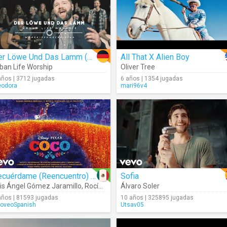
Der Löwe Und Das Lamm (Cover)
All That X Alien Boy
ban Life Worship
Oliver Tree
años | 3712 jugadas
6 años | 1354 jugadas
eodora
mari96v4
Recuérdame (Reencuentro) (Audio)
Sofia
is Ángel Gómez Jaramillo
,
Rocío Garcel
Álvaro Soler
años | 81593 jugadas
10 años | 325895 jugadas
oveoSpanish
Utsav05