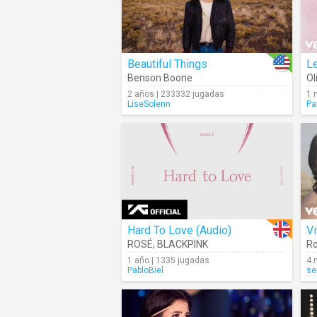
Beautiful Things
Le
Benson Boone
Ol
2 años | 233332 jugadas
1 
LiseSolenn
Pa
Hard To Love (Audio)
Vi
ROSÉ
,
BLACKPINK
Ro
1 año | 1335 jugadas
4 
PabloBiel
se