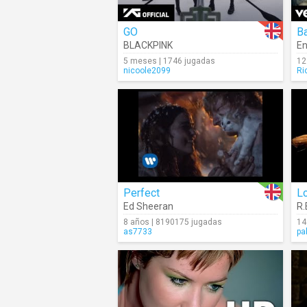
GO
Ba
BLACKPINK
En
5 meses | 1746 jugadas
12
nicoole2099
Ri
Perfect
Lo
Ed Sheeran
R.
8 años | 8190175 jugadas
14
as7733
pa