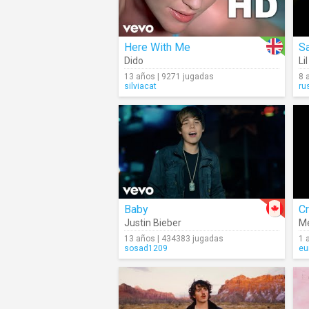
Here With Me
Sa
Dido
Li
13 años | 9271 jugadas
8 
silviacat
ru
Baby
C
Justin Bieber
M
13 años | 434383 jugadas
1 
sosad1209
e