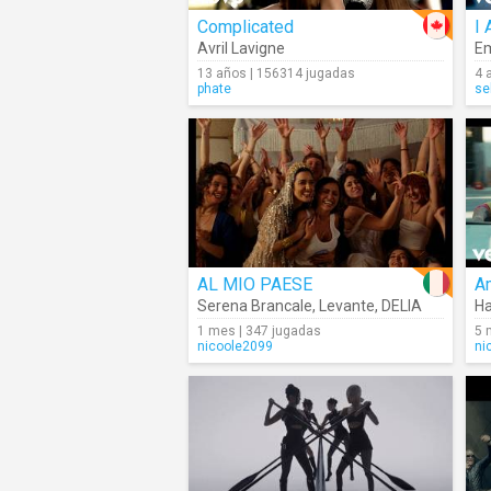
Complicated
I
Avril Lavigne
E
13 años | 156314 jugadas
4 
phate
se
AL MIO PAESE
Am
Serena Brancale
,
Levante
,
DELIA
Ha
1 mes | 347 jugadas
5 
nicoole2099
ni