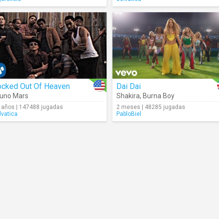
ocked Out Of Heaven
Dai Dai
uno Mars
Shakira
,
Burna Boy
 años | 147488 jugadas
2 meses | 48285 jugadas
lvatica
PabloBiel