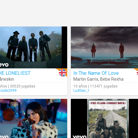
HE LONELIEST
In The Name Of Love
åneskin
Martin Garrix
,
Bebe Rexha
años | 30520 jugadas
10 años | 113471 jugadas
coole2099
LudSan_1