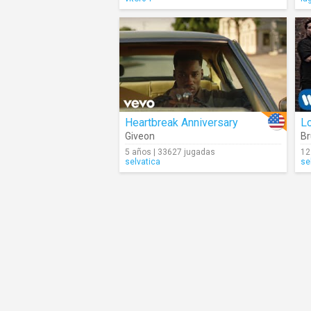
Heartbreak Anniversary
L
Giveon
Br
5 años | 33627 jugadas
12
selvatica
se