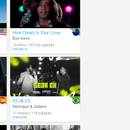
How Deep Is Your Love
Bee Gees
14 años | 102102 jugadas
selvatica
SEJA EX
Henrique & Juliano
11 meses | 118 jugadas
marcelat