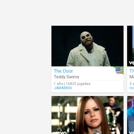
The Door
T
Teddy Swims
M
1 año | 16820 jugadas
3 
JAMA8806
ni