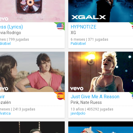
ss (Lyrics)
HYPNOTIZE
ivia Rodrigo
XG
mes | 799 jugadas
6 meses | 371 jugadas
bloBiel
PabloBiel
vir
Just Give Me A Reason
zalén
Pink
,
Nate Ruess
meses | 2413 jugadas
13 años | 405292 jugadas
lvatica
javidpolo