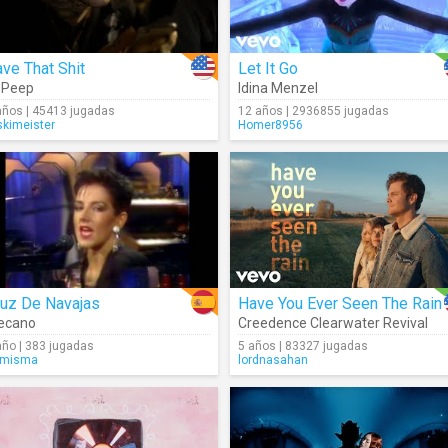
ve That Shit
Let It Go
l Peep
Idina Menzel
años | 45413 jugadas
12 años | 2936855 jugadas
skimeister
Homer8956
ruz De Navajas
Have You Ever Seen The Rain
ecano
Creedence Clearwater Revival
año | 383 jugadas
5 años | 83327 jugadas
umisma
lordnasahan