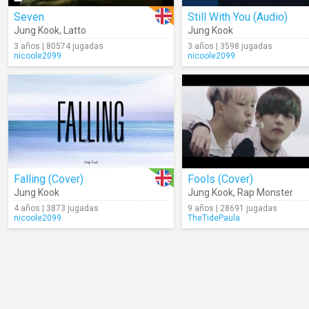
Seven
Still With You (Audio)
Jung Kook
,
Latto
Jung Kook
3 años | 80574 jugadas
3 años | 3598 jugadas
nicoole2099
nicoole2099
Falling (Cover)
Fools (Cover)
Jung Kook
Jung Kook
,
Rap Monster
4 años | 3873 jugadas
9 años | 28691 jugadas
nicoole2099
TheTidePaula