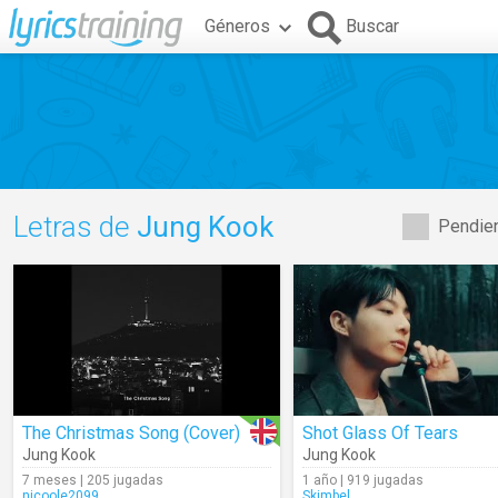
Géneros
Buscar
Letras de
Jung Kook
Pendien
The Christmas Song (Cover)
Shot Glass Of Tears
Jung Kook
Jung Kook
7 meses | 205 jugadas
1 año | 919 jugadas
nicoole2099
Skimbel