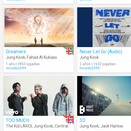
Dreamers
Never Let Go (Audio)
Jung Kook
,
Fahad Al Kubaisi
Jung Kook
1 año | 3953 jugadas
2 años | 1632 jugadas
nicoole2099
nicoole2099
TOO MUCH
3D
The Kid LAROI
,
Jung Kook
,
Central Cee
Jung Kook
,
Jack Harlow