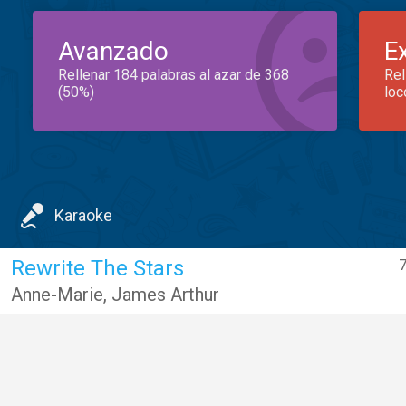
Avanzado
E
Rellenar 184 palabras al azar de 368
Rel
(50%)
loc
Karaoke
Rewrite The Stars
7
Anne-Marie
,
James Arthur