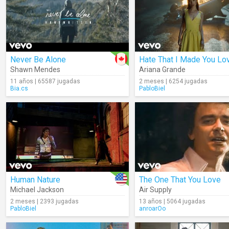
Never Be Alone
Shawn Mendes
Ariana Grande
11 años | 65587 jugadas
2 meses | 6254 jugadas
Bia.cs
PabloBiel
Human Nature
The One That You Love
Michael Jackson
Air Supply
2 meses | 2393 jugadas
13 años | 5064 jugadas
PabloBiel
anroarOo