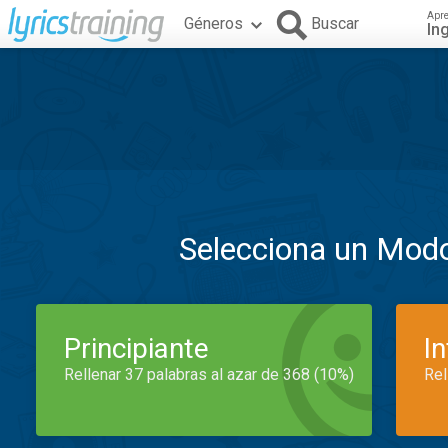
Apr
Géneros
Buscar
In
Selecciona un Mod
Principiante
I
Rellenar 37 palabras al azar de 368 (10%)
Rel