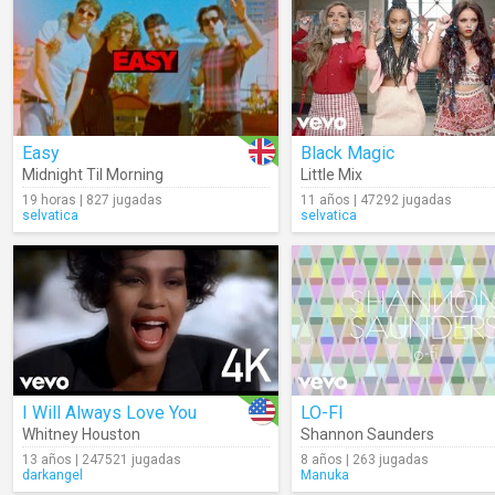
Easy
Black Magic
Midnight Til Morning
Little Mix
19 horas | 827 jugadas
11 años | 47292 jugadas
selvatica
selvatica
I Will Always Love You
LO-FI
Whitney Houston
Shannon Saunders
13 años | 247521 jugadas
8 años | 263 jugadas
darkangel
Manuka