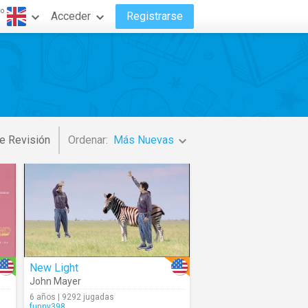
do
Acceder
Registrarse
e Revisión
Ordenar:
Más Nuevas
New Light
John Mayer
6 años | 9292 jugadas
funny398