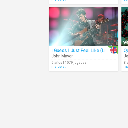
I Guess I Just Feel Like (Live)
Qu
John Mayer
Jo
6 años | 1079 jugadas
8 
marcelat
ma