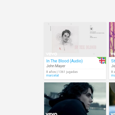
In The Blood (Audio)
St
John Mayer
Jo
8 años | 1361 jugadas
8 
marcelat
ma