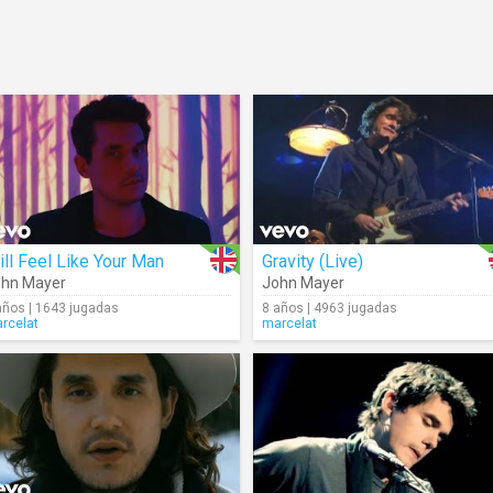
ill Feel Like Your Man
Gravity (Live)
hn Mayer
John Mayer
años | 1643 jugadas
8 años | 4963 jugadas
rcelat
marcelat