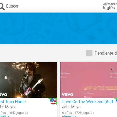
Aprendien
Buscar
Inglés
Pendiente d
ast Train Home
Love On The Weekend (Audio)
hn Mayer
John Mayer
años | 1640 jugadas
6 años | 1728 jugadas
lvatica
rdrmeints