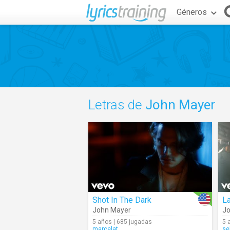
Géneros
Letras de
John Mayer
Shot In The Dark
L
John Mayer
Jo
5 años | 685 jugadas
5 
marcelat
se