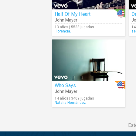
Half Of My Heart
D
John Mayer
Jo
13 años | 5538 jugadas
14
Florencia.
se
Who Says
John Mayer
14 años | 3409 jugadas
Natalia Hernández
Est