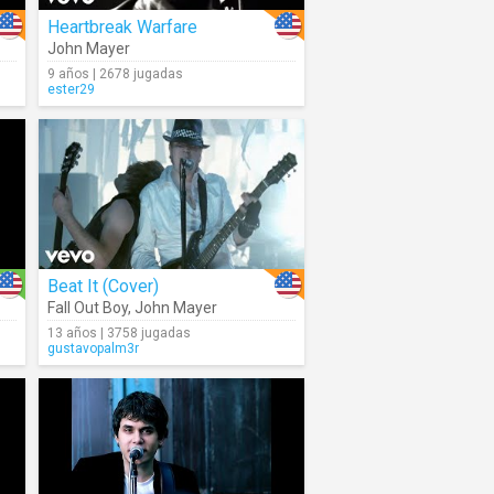
Heartbreak Warfare
John Mayer
9 años | 2678 jugadas
ester29
Beat It (Cover)
Fall Out Boy
,
John Mayer
13 años | 3758 jugadas
gustavopalm3r