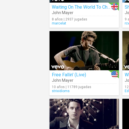
Waiting On The World To Change
S
John Mayer
Jo
8 años | 2937 jugadas
9 
marcelat
rc
Free Fallin' (Live)
W
John Mayer
Jo
10 años | 11789 jugadas
12
strixidioms
Ed