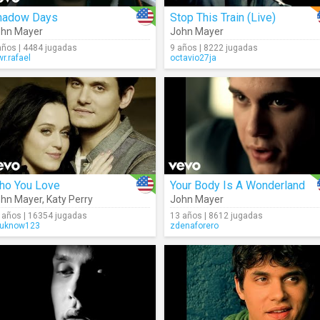
hadow Days
Stop This Train (Live)
hn Mayer
John Mayer
años | 4484 jugadas
9 años | 8222 jugadas
wr.rafael
octavio27ja
ho You Love
Your Body Is A Wonderland
hn Mayer
,
Katy Perry
John Mayer
 años | 16354 jugadas
13 años | 8612 jugadas
uknow123
zdenaforero