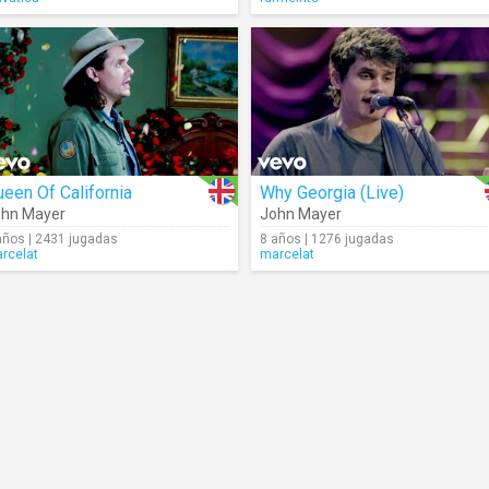
een Of California
Why Georgia (Live)
hn Mayer
John Mayer
años | 2431 jugadas
8 años | 1276 jugadas
rcelat
marcelat