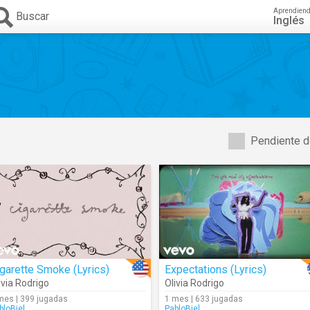
Aprendien
Buscar
Inglés
Pendiente d
garette Smoke (Lyrics)
Expectations (Lyrics)
ivia Rodrigo
Olivia Rodrigo
mes | 399 jugadas
1 mes | 633 jugadas
bloBiel
PabloBiel