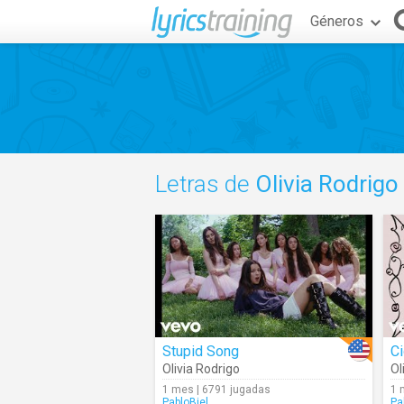
Géneros
Letras de
Olivia Rodrigo
Stupid Song
Ci
Olivia Rodrigo
Ol
1 mes | 6791 jugadas
1 
PabloBiel
Pa