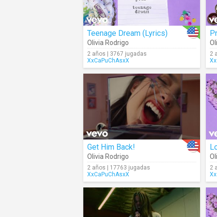
Teenage Dream (Lyrics)
Pr
Olivia Rodrigo
Ol
2 años | 3767 jugadas
2 
XxCaPuChAsxX
Xx
Get Him Back!
Lo
Olivia Rodrigo
Ol
2 años | 17763 jugadas
2 
XxCaPuChAsxX
Xx