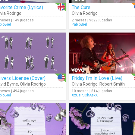
vorite Crime (Lyrics)
The Cure
ivia Rodrigo
Olivia Rodrigo
meses | 149 jugadas
2 meses | 9629 jugadas
bloBiel
PabloBiel
ivers License (Cover)
Friday I'm In Love (Live)
vid Byrne
,
Olivia Rodrigo
Olivia Rodrigo
,
Robert Smith
meses | 494 jugadas
10 meses | 814 jugadas
bloBiel
XxCaPuChAsxX