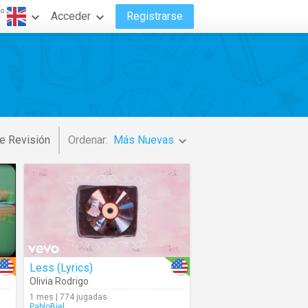
do
Acceder
Registrarse
e Revisión
Ordenar:
Más Nuevas
Less (Lyrics)
Olivia Rodrigo
1 mes | 774 jugadas
PabloBiel