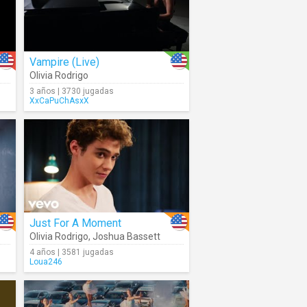
Vampire (Live)
Olivia Rodrigo
3 años | 3730 jugadas
XxCaPuChAsxX
Just For A Moment
Olivia Rodrigo
,
Joshua Bassett
4 años | 3581 jugadas
Loua246