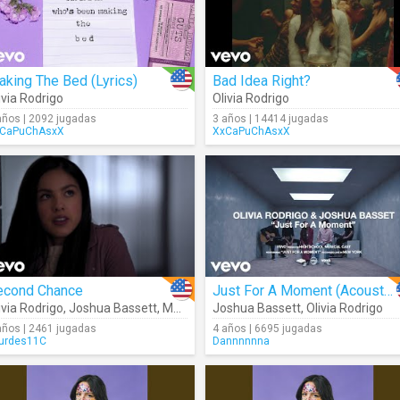
king The Bed (Lyrics)
Bad Idea Right?
ivia Rodrigo
Olivia Rodrigo
años | 2092 jugadas
3 años | 14414 jugadas
CaPuChAsxX
XxCaPuChAsxX
econd Chance
Just For A Moment (Acoustic)
ivia Rodrigo
,
Joshua Bassett
,
Matt Cornett
Joshua Bassett
,
Sofia Wylie
,
Olivia Rodrigo
años | 2461 jugadas
4 años | 6695 jugadas
urdes11C
Dannnnnna