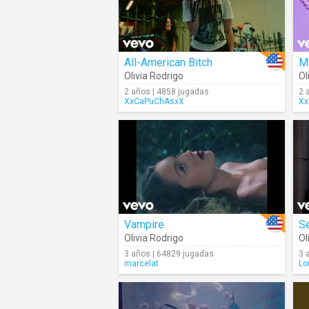
All-American Bitch
Ma
Olivia Rodrigo
Ol
2 años | 4858 jugadas
2 
XxCaPuChAsxX
Xx
Vampire
S
Olivia Rodrigo
Ol
3 años | 64829 jugadas
3 
marcelat
Lo