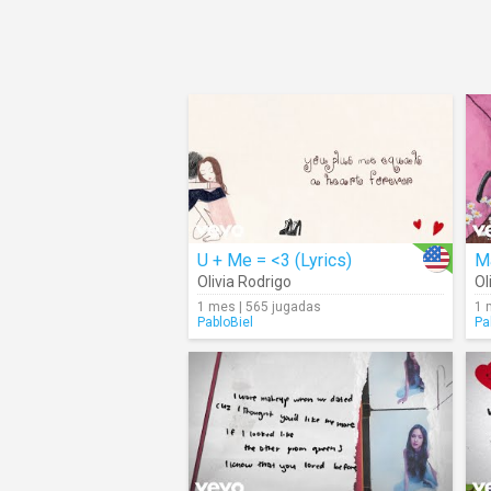
U + Me = <3 (Lyrics)
Ma
Olivia Rodrigo
Ol
1 mes | 565 jugadas
1 
PabloBiel
Pa