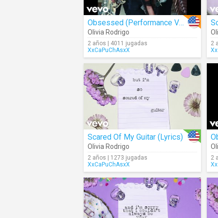
Obsessed (Performance Version)
So
Olivia Rodrigo
Ol
2 años | 4011 jugadas
2 
XxCaPuChAsxX
Xx
Scared Of My Guitar (Lyrics)
O
Olivia Rodrigo
Ol
2 años | 1273 jugadas
2 
XxCaPuChAsxX
Xx