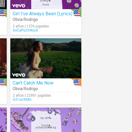
Girl I've Always Been (Lyrics)
Olivia Rodrigo
2 años | 1276 jugadas
XxCaPuChAsxX
Can’t Catch Me Now
Olivia Rodrigo
2 años | 22951 jugadas
G31un908n