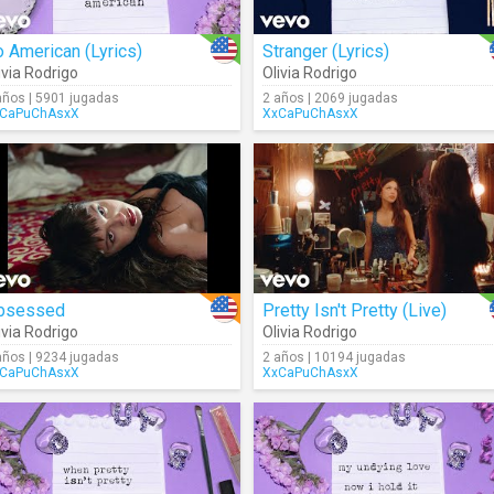
 American (Lyrics)
Stranger (Lyrics)
ivia Rodrigo
Olivia Rodrigo
años | 5901 jugadas
2 años | 2069 jugadas
CaPuChAsxX
XxCaPuChAsxX
bsessed
Pretty Isn't Pretty (Live)
ivia Rodrigo
Olivia Rodrigo
años | 9234 jugadas
2 años | 10194 jugadas
CaPuChAsxX
XxCaPuChAsxX