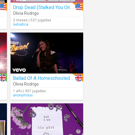
Drop Dead (Stalked You On The Internet)
Olivia Rodrigo
3 meses | 537 jugadas
selvatica
Ballad Of A Homeschooled Girl (Live)
Olivia Rodrigo
1 año | 907 jugadas
anonymous