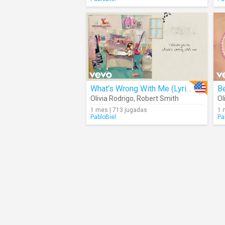
What’s Wrong With Me (Lyrics)
Be
Olivia Rodrigo
,
Robert Smith
Ol
1 mes | 713 jugadas
1 
PabloBiel
Pa