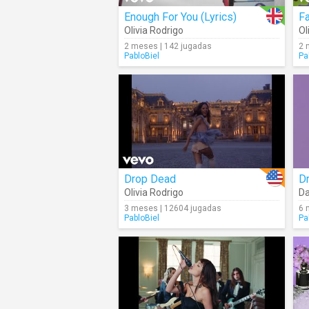
Enough For You (Lyrics)
Fa
Olivia Rodrigo
Ol
2 meses | 142 jugadas
2 
PabloBiel
Pa
Drop Dead
Dr
Olivia Rodrigo
Da
3 meses | 12604 jugadas
6 
PabloBiel
Pa