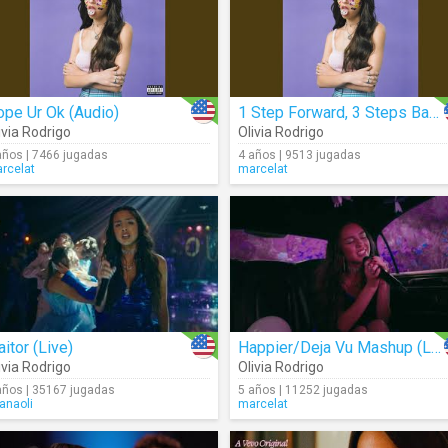
pe Ur Ok (Audio)
1 Step Forward, 3 Steps Back (Audio)
ivia Rodrigo
Olivia Rodrigo
años | 7466 jugadas
4 años | 9513 jugadas
rcelat
marcelat
aitor (Live)
Happier/Deja Vu Mashup (Live)
ivia Rodrigo
Olivia Rodrigo
años | 35167 jugadas
5 años | 11252 jugadas
ianaoli
marcelat