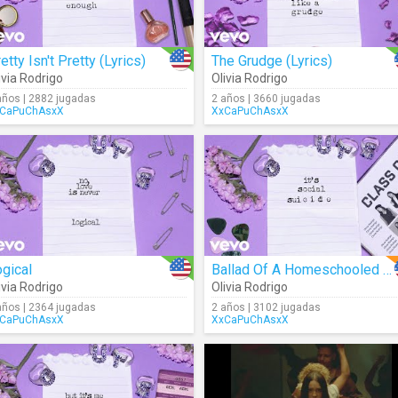
etty Isn't Pretty (Lyrics)
The Grudge (Lyrics)
ivia Rodrigo
Olivia Rodrigo
años | 2882 jugadas
2 años | 3660 jugadas
CaPuChAsxX
XxCaPuChAsxX
gical
Ballad Of A Homeschooled Girl (Lyrics)
ivia Rodrigo
Olivia Rodrigo
años | 2364 jugadas
2 años | 3102 jugadas
CaPuChAsxX
XxCaPuChAsxX