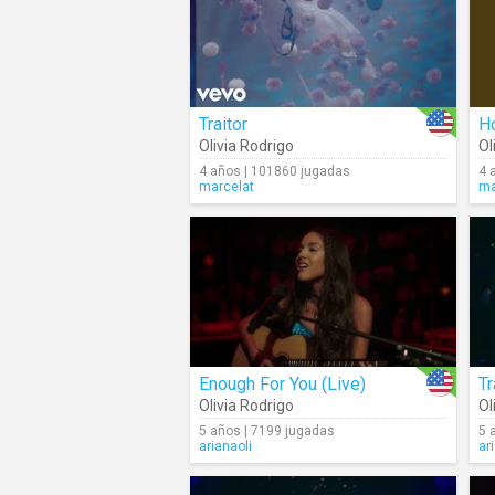
Traitor
Ho
Olivia Rodrigo
Ol
4 años | 101860 jugadas
4 
marcelat
ma
Enough For You (Live)
Tr
Olivia Rodrigo
Ol
5 años | 7199 jugadas
5 
arianaoli
ar