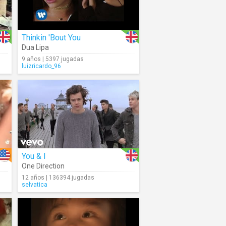
Thinkin 'Bout You
Dua Lipa
9 años | 5397 jugadas
luizricardo_96
You & I
One Direction
12 años | 136394 jugadas
selvatica