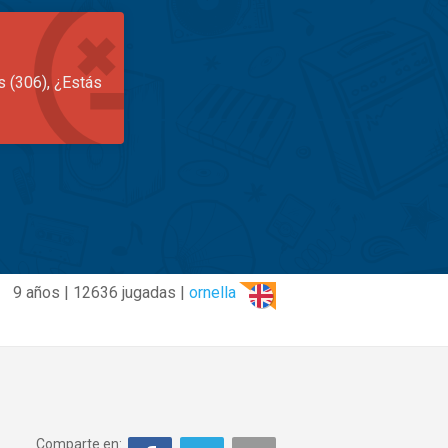
s (306), ¿Estás
9 años | 12636 jugadas |
ornella
Comparte en: