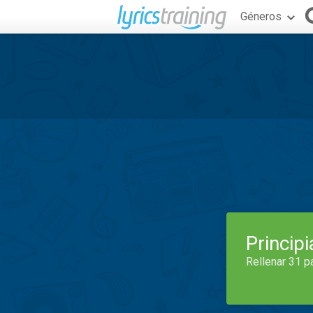
Géneros
Princip
Rellenar 31 p