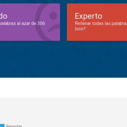
do
Experto
palabras al azar de 306
Rellenar todas las palabra
loco?
Reportar