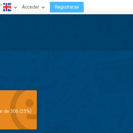
do
Acceder
Registrarse
ar de 306 (25%)