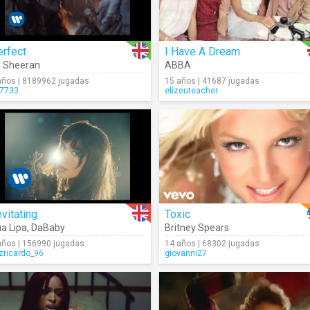
erfect
I Have A Dream
 Sheeran
ABBA
años | 8189962 jugadas
15 años | 41687 jugadas
7733
elizeuteacher
vitating
Toxic
a Lipa
,
DaBaby
Britney Spears
años | 156990 jugadas
14 años | 68302 jugadas
izricardo_96
giovanni27