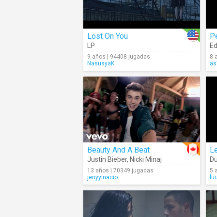
Lost On You
P
LP
Ed
9 años | 94408 jugadas
8 
NasusyaK
as
Beauty And A Beat
Le
Justin Bieber
,
Nicki Minaj
Du
13 años | 70349 jugadas
5 
jenyyinacio
lu