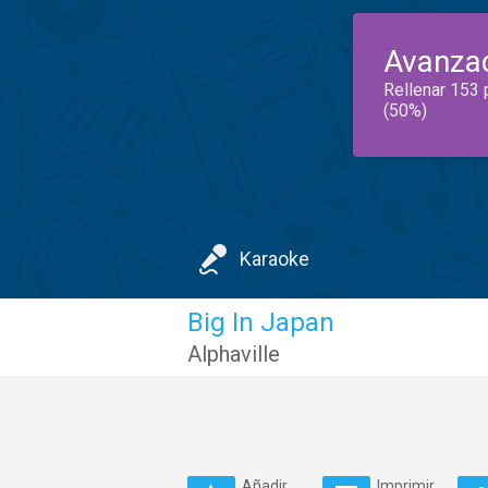
Avanza
Rellenar 153 
(50%)
Karaoke
Big In Japan
Alphaville
Añadir
Imprimir