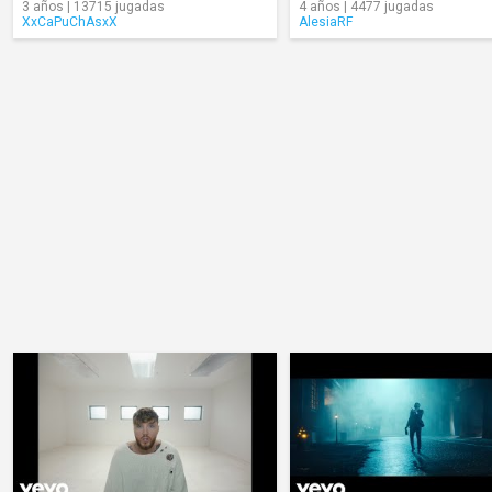
3 años | 13715 jugadas
4 años | 4477 jugadas
XxCaPuChAsxX
AlesiaRF