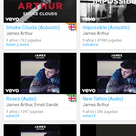
Smoke Clouds (Acoustic)
Impossible (Acoustic)
James Arthur
James Arthur
9 años | 762 jugadas
9 años | 47980 jugadas
Karen_Lorena
selvatica
Roses (Audio)
New Tattoo (Audio)
James Arthur
,
Emeli Sandé
James Arthur
9 años | 1097 jugadas
9 años | 286 jugadas
ester29
ester29