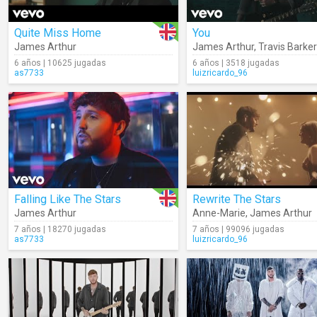
Quite Miss Home
You
James Arthur
James Arthur
,
Travis Barker
6 años | 10625 jugadas
6 años | 3518 jugadas
as7733
luizricardo_96
Falling Like The Stars
Rewrite The Stars
James Arthur
Anne-Marie
,
James Arthur
7 años | 18270 jugadas
7 años | 99096 jugadas
as7733
luizricardo_96