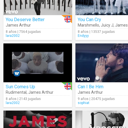
You Deserve Better
You Can Cry
James Arthur
Marshmello
,
Juicy J
,
James 
8 años | 7564 jugadas
8 años | 13537 jugadas
lara2002
Endyyy
Sun Comes Up
Can I Be Him
Rudimental
,
James Arthur
James Arthur
8 años | 2143 jugadas
9 años | 20475 jugadas
lara2002
sophiat