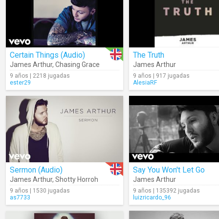
Certain Things (Audio)
The Truth
James Arthur
,
Chasing Grace
James Arthur
9 años | 2218 jugadas
9 años | 917 jugadas
ester29
AlesiaRF
Sermon (Audio)
Say You Won't Let Go
James Arthur
,
Shotty Horroh
James Arthur
9 años | 1530 jugadas
9 años | 135392 jugadas
as7733
luizricardo_96