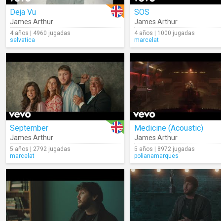
Deja Vu
SOS
James Arthur
James Arthur
4 años | 4960 jugadas
4 años | 1000 jugadas
selvatica
marcelat
September
Medicine (Acoustic)
James Arthur
James Arthur
5 años | 2792 jugadas
5 años | 8972 jugadas
marcelat
polianamarques