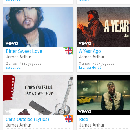
Bitter Sweet Love
A Year Ago
James Arthur
James Arthur
2 años | 4330 jugadas
3 años | 7994 jugadas
selvatica
luizricardo_96
Car's Outside (Lyrics)
Ride
James Arthur
James Arthur