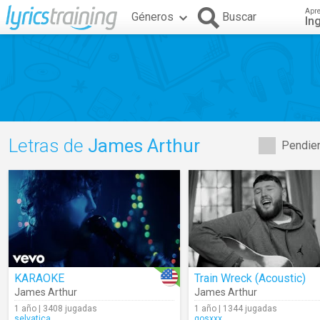
Apr
Géneros
Buscar
In
Letras de
James Arthur
Pendien
KARAOKE
Train Wreck (Acoustic)
James Arthur
James Arthur
1 año | 3408 jugadas
1 año | 1344 jugadas
selvatica
gosxxx