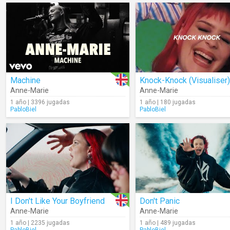
Machine
Knock-Knock (Visualiser)
Anne-Marie
Anne-Marie
1 año | 3396 jugadas
1 año | 180 jugadas
PabloBiel
PabloBiel
I Don't Like Your Boyfriend
Don't Panic
Anne-Marie
Anne-Marie
1 año | 2235 jugadas
1 año | 489 jugadas