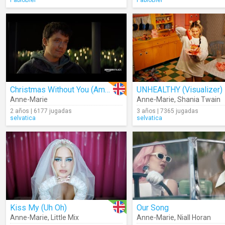
PabloBiel
PabloBiel
Christmas Without You (Amazon Original)
UNHEALTHY (Visualizer)
Anne-Marie
Anne-Marie
,
Shania Twain
2 años | 6177 jugadas
3 años | 7365 jugadas
selvatica
selvatica
Kiss My (Uh Oh)
Our Song
Anne-Marie
,
Little Mix
Anne-Marie
,
Niall Horan