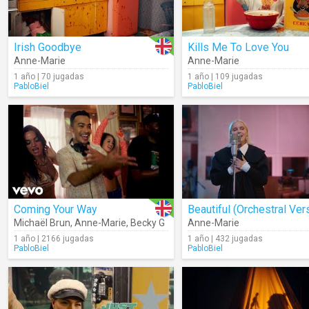
Irish Goodbye
Kills Me To Love You
Anne-Marie
Anne-Marie
1 año | 70 jugadas
1 año | 109 jugadas
PabloBiel
PabloBiel
Coming Your Way
Michaël Brun
,
Anne-Marie
,
Becky G
Anne-Marie
1 año | 2166 jugadas
1 año | 432 jugadas
PabloBiel
PabloBiel