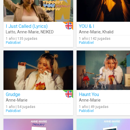
I Just Called (Lyrics)
YOU & I
Latto
,
Anne-Marie
,
NEIKED
Anne-Marie
,
Khalid
1 año | 135 jugadas
1 año | 142 jugadas
PabloBiel
PabloBiel
Grudge
Haunt You
Anne-Marie
Anne-Marie
1 año | 54 jugadas
1 año | 49 jugadas
PabloBiel
PabloBiel