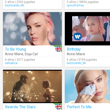
5 años | 2202 jugadas
5 años | 18836 jugadas
luizricardo_96
LyricsForYou
To Be Young
Birthday
Anne-Marie
,
Doja Cat
Anne-Marie
6 años | 2677 jugadas
6 años | 5709 jugadas
selvatica
luizricardo_96
Rewrite The Stars
Perfect To Me