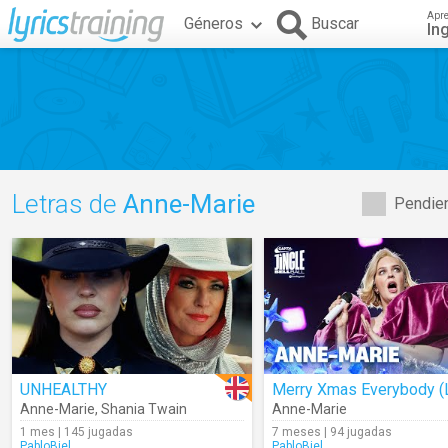
Apr
Géneros
Buscar
In
Letras de
Anne-Marie
Pendien
UNHEALTHY
Anne-Marie
,
Shania Twain
Anne-Marie
1 mes | 145 jugadas
7 meses | 94 jugadas
PabloBiel
PabloBiel