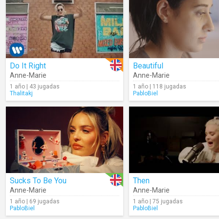
Do It Right
Beautiful
Anne-Marie
Anne-Marie
1 año | 43 jugadas
1 año | 118 jugadas
Thalitakj
PabloBiel
Sucks To Be You
Then
Anne-Marie
Anne-Marie
1 año | 69 jugadas
1 año | 75 jugadas
PabloBiel
PabloBiel