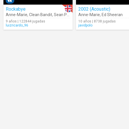
Rockabye
2002 (Acoustic)
Anne-Marie
,
Clean Bandit
,
Sean Paul
Anne-Marie
,
Ed Sheeran
9 años | 122844 jugadas
10 años | 8738 jugadas
luizricardo_96
javidpolo