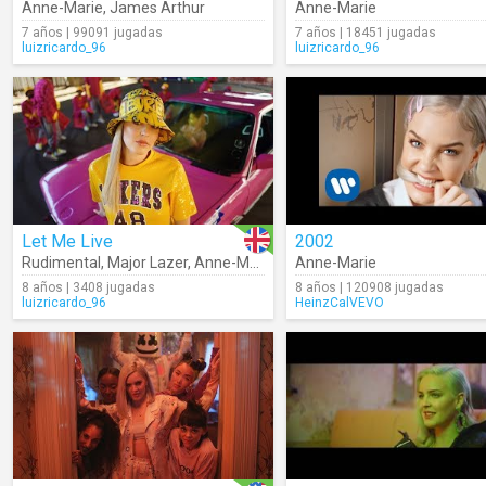
Anne-Marie
,
James Arthur
Anne-Marie
7 años | 99091 jugadas
7 años | 18451 jugadas
luizricardo_96
luizricardo_96
Let Me Live
2002
Rudimental
,
Major Lazer
,
Anne-Marie
,
Mr Eazi
Anne-Marie
8 años | 3408 jugadas
8 años | 120908 jugadas
luizricardo_96
HeinzCalVEVO