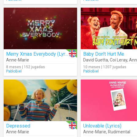
Merry Xmas Everybody (Lyrics)
Baby Don't Hurt Me
Anne-Marie
David Guetta
,
Coi Leray
,
Anne
8 meses | 152 jugadas
10 meses | 1207 jugadas
PabloBiel
PabloBiel
Depressed
Unlovable (Lyrics)
Anne-Marie
Anne-Marie
,
Rudimental