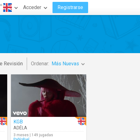
do
Acceder
Registrarse
e Revisión
Ordenar:
Más Nuevas
KGB
ADÉLA
3 meses | 149 jugadas
PabloBiel