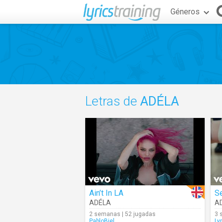
Géneros
Letras de
ADÉLA
Ain’t In LA
S
ADÉLA
A
2 semanas | 52 jugadas
3 
PabloBiel
Ly