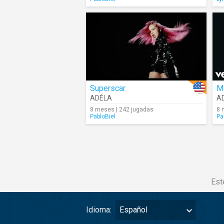
Superscar
Ma
ADÉLA
A
8 meses | 242 jugadas
8 
PabloBiel
Pa
Est
Idioma:
Español