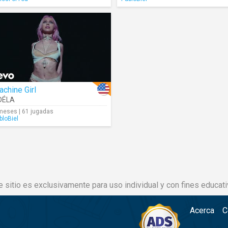
chine Girl
DÉLA
meses | 61 jugadas
bloBiel
e sitio es exclusivamente para uso individual y con fines educati
Acerca
C