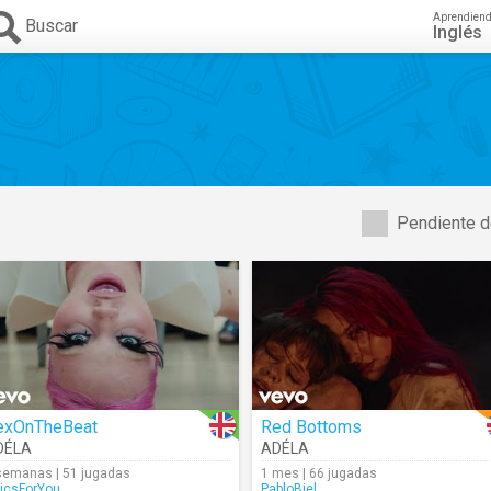
Aprendien
Buscar
Inglés
Pendiente d
exOnTheBeat
Red Bottoms
DÉLA
ADÉLA
semanas | 51 jugadas
1 mes | 66 jugadas
ricsForYou
PabloBiel