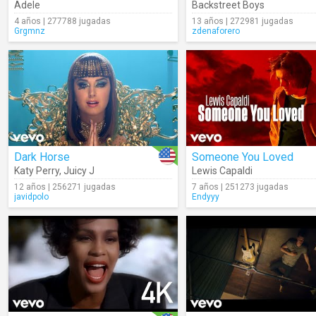
Adele
Backstreet Boys
4 años | 277788 jugadas
13 años | 272981 jugadas
Grgmnz
zdenaforero
Dark Horse
Someone You Loved
Katy Perry
,
Juicy J
Lewis Capaldi
12 años | 256271 jugadas
7 años | 251273 jugadas
javidpolo
Endyyy