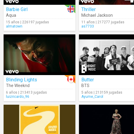
Barbie Girl
Thriller
Aqua
Michael Jackson
15 años | 226197 jugadas
11 años | 217277 jugadas
almatown
as7733
Blinding Lights
Butter
The Weeknd
BTS
6 años | 213413 jugadas
5 años | 213159 jugadas
luizricardo_96
Ayume_Carol