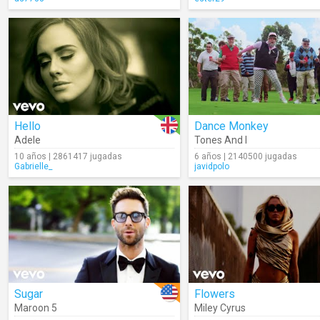
Hello
Dance Monkey
Adele
Tones And I
10 años | 2861417 jugadas
6 años | 2140500 jugadas
Gabrielle_
javidpolo
Sugar
Flowers
Maroon 5
Miley Cyrus