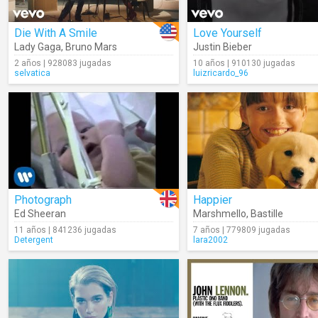
Die With A Smile
Love Yourself
Lady Gaga
,
Bruno Mars
Justin Bieber
2 años | 928083 jugadas
10 años | 910130 jugadas
selvatica
luizricardo_96
Photograph
Happier
Ed Sheeran
Marshmello
,
Bastille
11 años | 841236 jugadas
7 años | 779809 jugadas
Detergent
lara2002