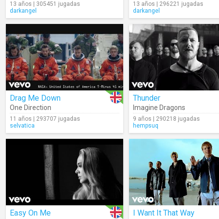
13 años | 305451 jugadas
13 años | 296221 jugadas
darkangel
darkangel
Drag Me Down
Thunder
One Direction
Imagine Dragons
11 años | 293707 jugadas
9 años | 290218 jugadas
selvatica
hempsuq
Easy On Me
I Want It That Way