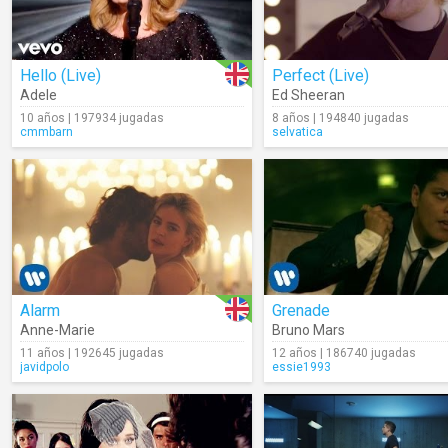
Hello (Live)
Perfect (Live)
Adele
Ed Sheeran
10 años | 197934 jugadas
8 años | 194840 jugadas
cmmbarn
selvatica
Alarm
Grenade
Anne-Marie
Bruno Mars
11 años | 192645 jugadas
12 años | 186740 jugadas
javidpolo
essie1993