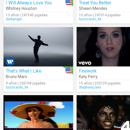
I Will Always Love You
Treat You Better
Whitney Houston
Shawn Mendes
13 años | 247545 jugadas
10 años | 247014 jugadas
darkangel
luizricardo_96
That’s What I Like
Firework
Bruno Mars
Katy Perry
9 años | 236708 jugadas
15 años | 233729 jugadas
luizricardo_96
StephanyJara