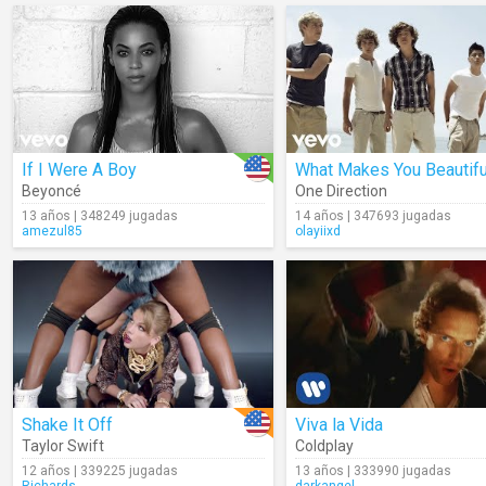
If I Were A Boy
What Makes You Beautifu
Beyoncé
One Direction
13 años | 348249 jugadas
14 años | 347693 jugadas
amezul85
olayiixd
Shake It Off
Viva la Vida
Taylor Swift
Coldplay
12 años | 339225 jugadas
13 años | 333990 jugadas