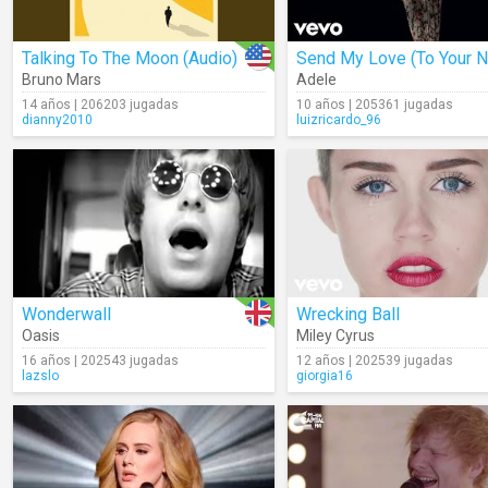
Talking To The Moon (Audio)
Bruno Mars
Adele
14 años | 206203 jugadas
10 años | 205361 jugadas
dianny2010
luizricardo_96
Wonderwall
Wrecking Ball
Oasis
Miley Cyrus
16 años | 202543 jugadas
12 años | 202539 jugadas
lazslo
giorgia16