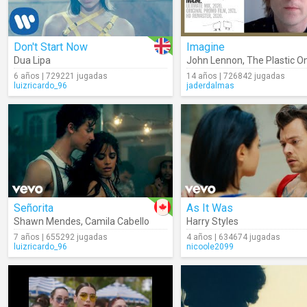
Don't Start Now
Imagine
Dua Lipa
John Lennon
,
The Plastic O
6 años | 729221 jugadas
14 años | 726842 jugadas
luizricardo_96
jaderdalmas
Señorita
As It Was
Shawn Mendes
,
Camila Cabello
Harry Styles
7 años | 655292 jugadas
4 años | 634674 jugadas
luizricardo_96
nicoole2099