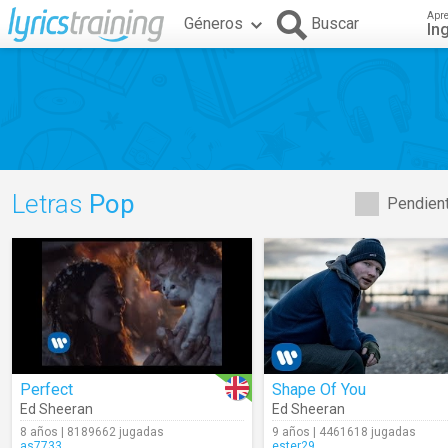
Apr
Géneros
Buscar
In
Letras
Pop
Pendient
Perfect
Shape Of You
Ed Sheeran
Ed Sheeran
8 años | 8189662 jugadas
9 años | 4461618 jugadas
as7733
ester29