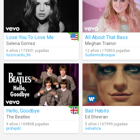
Lose You To Love Me
All About That Bass
Selena Gomez
Meghan Trainor
6 años | 173931 jugadas
12 años | 170853 jugadas
luizricardo_96
GuillermoBosque
Hello, Goodbye
Bad Habits
The Beatles
Ed Sheeran
9 años | 169808 jugadas
5 años | 167999 jugadas
profepdc
selvatica