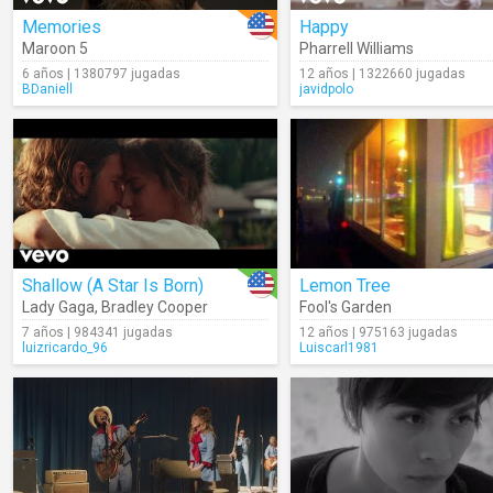
Memories
Happy
Maroon 5
Pharrell Williams
6 años | 1380797 jugadas
12 años | 1322660 jugadas
BDaniell
javidpolo
Shallow (A Star Is Born)
Lemon Tree
Lady Gaga
,
Bradley Cooper
Fool's Garden
7 años | 984341 jugadas
12 años | 975163 jugadas
luizricardo_96
Luiscarl1981