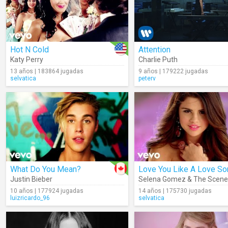
Hot N Cold
Attention
Katy Perry
Charlie Puth
13 años | 183864 jugadas
9 años | 179222 jugadas
selvatica
peterv
What Do You Mean?
Love You Like A Love So
Justin Bieber
Selena Gomez & The Scene
10 años | 177924 jugadas
14 años | 175730 jugadas
luizricardo_96
selvatica