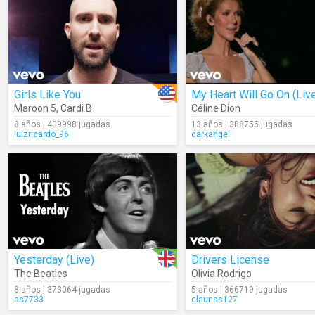
Girls Like You
My Heart Will Go On (Liv
Maroon 5
,
Cardi B
Céline Dion
8 años | 409998 jugadas
13 años | 388755 jugadas
luizricardo_96
darkangel
Yesterday (Live)
Drivers License
The Beatles
Olivia Rodrigo
8 años | 373064 jugadas
5 años | 366719 jugadas
as7733
claunss127