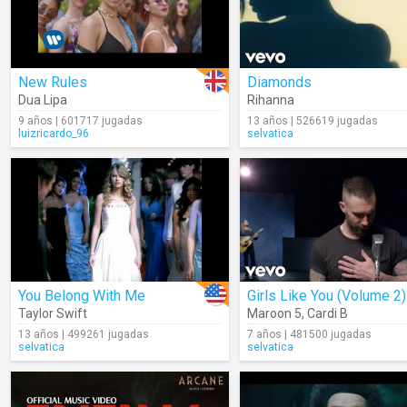
New Rules
Diamonds
Dua Lipa
Rihanna
9 años | 601717 jugadas
13 años | 526619 jugadas
luizricardo_96
selvatica
You Belong With Me
Girls Like You (Volume 2)
Taylor Swift
Maroon 5
,
Cardi B
13 años | 499261 jugadas
7 años | 481500 jugadas
selvatica
selvatica