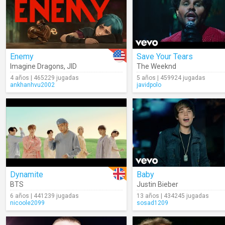
Enemy
Save Your Tears
Imagine Dragons
,
JID
The Weeknd
4 años | 465229 jugadas
5 años | 459924 jugadas
ankhanhvu2002
javidpolo
Dynamite
Baby
BTS
Justin Bieber
6 años | 441239 jugadas
13 años | 434245 jugadas
nicoole2099
sosad1209