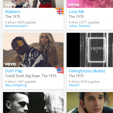
Robbers
Love Me
The 1975
The 1975
9 años | 9359 jugadas
9 años | 2771 jugadas
bereniceovejero
Julian_Torrente
Don't Play
Fallingforyou (Audio)
Travi$ Scott
,
Big Sean
,
The 1975
The 1975
9 años | 1437 jugadas
9 años | 4722 jugadas
Alex_Hedgehog
nikita07