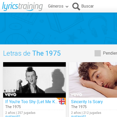
Géneros
Buscar
Letras de
The 1975
Pendien
If You're Too Shy (Let Me Know)
Sincerity Is Scary
The 1975
The 1975
2 años | 257 jugadas
2 años | 212 jugadas
gustavo01
gustavo01