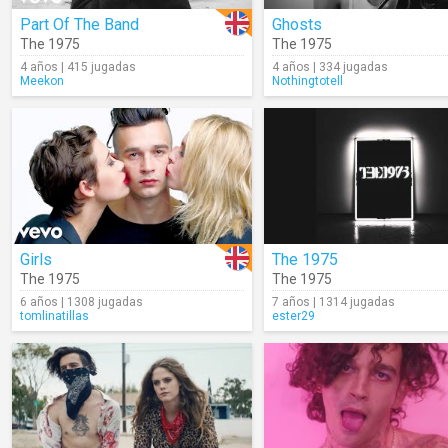
Part Of The Band
Ghosts
The 1975
The 1975
4 años | 415 jugadas
4 años | 334 jugadas
Meekon
Nothingtotell
Girls
The 1975
The 1975
The 1975
6 años | 1308 jugadas
7 años | 1314 jugadas
tomlinatillas
ester29