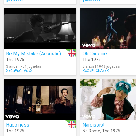
Be My Mistake (Acoustic)
Oh Caroline
The 1975
The 1975
3 años | 751 jugadas
3 años | 1048 jugadas
XxCaPuChAsxX
XxCaPuChAsxX
Happiness
Narcissist
The 1975
No Rome
,
The 1975