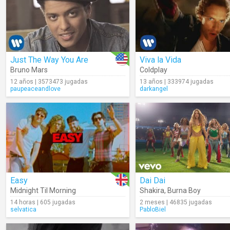
Just The Way You Are
Viva la Vida
Bruno Mars
Coldplay
12 años | 3573473 jugadas
13 años | 333974 jugadas
paupeaceandlove
darkangel
Easy
Dai Dai
Midnight Til Morning
Shakira
,
Burna Boy
14 horas | 605 jugadas
2 meses | 46835 jugadas
selvatica
PabloBiel