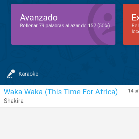
Avanzado
E
Rellenar 79 palabras al azar de 157 (50%)
Rel
loc
Karaoke
Waka Waka (This Time For Africa)
14 a
Shakira