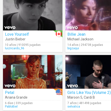
Love Yourself
Billie Jean
Justin Bieber
Michael Jackson
10 años | 910095 jugadas
14 años | 294738 jugadas
luizricardo_96
bigzaqui
Petal
Girls Like You (Volume 2)
Ariana Grande
Maroon 5
,
Cardi B
6 días | 339 jugadas
7 años | 481498 jugadas
PabloBiel
selvatica