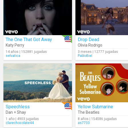
The One That Got Away
Drop Dead
Katy Perry
Olivia Rodrigo
14 años | 152881 jugadas
3 meses | 12777 jugadas
selvatica
PabloBiel
Speechless
Yellow Submarine
Dan + Shay
The Beatles
1 año | 4903 jugadas
8 años | 154586 jugadas
clarechocolate44
as7733