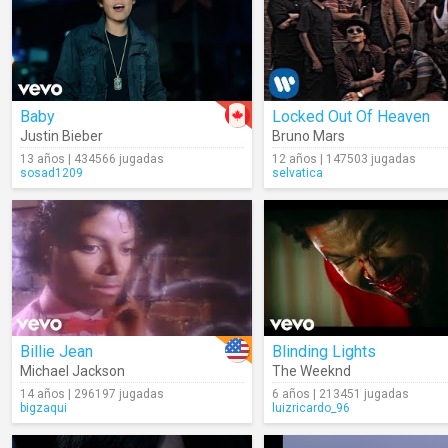
Baby
Locked Out Of Heaven
Justin Bieber
Bruno Mars
13 años | 434566 jugadas
12 años | 147503 jugadas
sosad1209
selvatica
Billie Jean
Blinding Lights
Michael Jackson
The Weeknd
14 años | 296197 jugadas
6 años | 213451 jugadas
bigzaqui
luizricardo_96