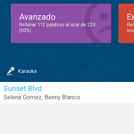
Avanzado
E
Rellenar 112 palabras al azar de 224
Rel
(50%)
loc
Karaoke
Sunset Blvd
Selena Gomez
,
Benny Blanco