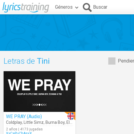
Géneros
Buscar
Letras de
Tini
Pendien
WE PRAY (Audio)
Coldplay
,
Little Simz
,
Burna Boy
,
Elyanna
,
Tini
2 años | 4173 jugadas
XxCaPuChAsxX