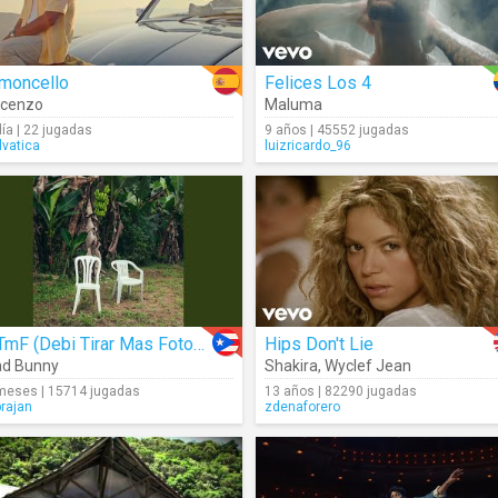
imoncello
Felices Los 4
ucenzo
Maluma
día | 22 jugadas
9 años | 45552 jugadas
lvatica
luizricardo_96
DTmF (Debi Tirar Mas Fotos) (Audio)
Hips Don't Lie
ad Bunny
Shakira
,
Wyclef Jean
meses | 15714 jugadas
13 años | 82290 jugadas
brajan
zdenaforero