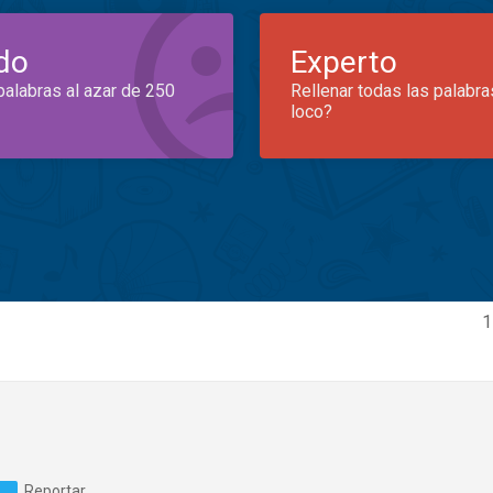
do
Experto
palabras al azar de 250
Rellenar todas las palabra
loco?
1
Reportar