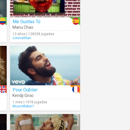
Me Gustas Tú
Manu Chao
13 años | 128208 jugadas
connielilian
Pour Oublier
Kendji Girac
1 mes | 1978 jugadas
MusicMaker1