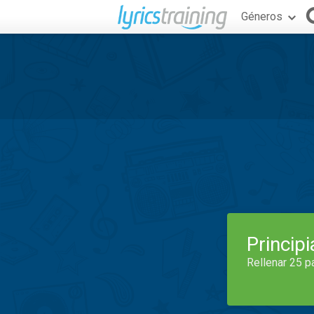
Géneros
Princip
Rellenar 25 p