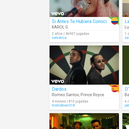
Si Antes Te Hubiera Conocido
L
KAROL G
L
2 años | 46907 jugadas
1 
selvatica
se
Dardos
Romeo Santos
,
Prince Royce
B
4 meses | 810 jugadas
6 
trishobrien318
ja