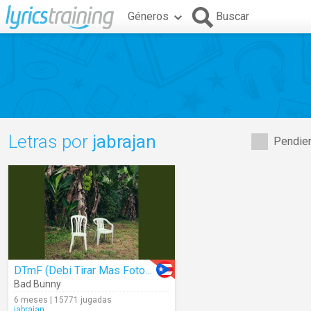
Géneros
Buscar
Letras por
jabrajan
Pendien
DTmF (Debi Tirar Mas Fotos) (Audio)
Bad Bunny
6 meses | 15771 jugadas
jabrajan