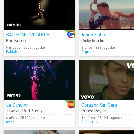
BAILE INoLVIDABLE
Ácido Sabor
Bad Bunny
Ricky Martin
5 meses | 6095 jugadas
3 años | 333 jugadas
PabloBiel
Grgmnz
La Canción
Corazón Sin Cara
J Balvin
,
Bad Bunny
Prince Royce
6 años | 25622 jugadas
14 años | 35424 jugadas
as7733
fabian107