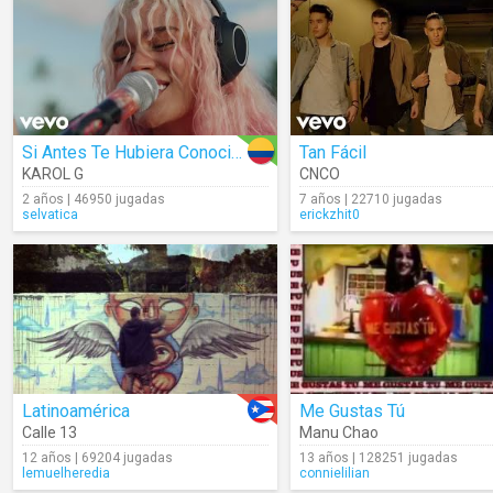
Si Antes Te Hubiera Conocido
Tan Fácil
KAROL G
CNCO
2 años | 46950 jugadas
7 años | 22710 jugadas
selvatica
erickzhit0
Latinoamérica
Me Gustas Tú
Calle 13
Manu Chao
12 años | 69204 jugadas
13 años | 128251 jugadas
lemuelheredia
connielilian