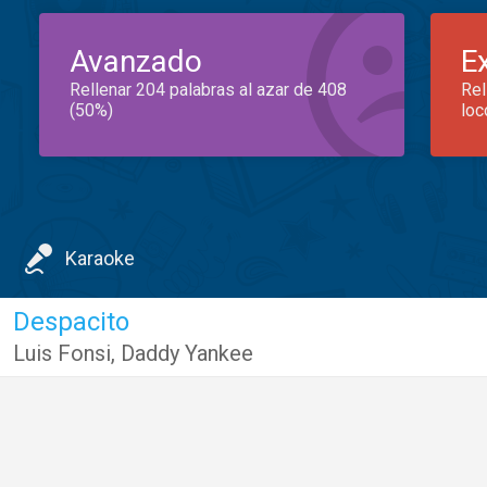
Avanzado
E
Rellenar 204 palabras al azar de 408
Rel
(50%)
loc
Karaoke
Despacito
Luis Fonsi
,
Daddy Yankee