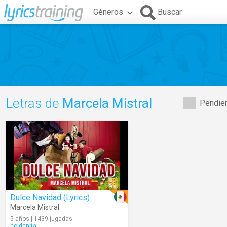
Géneros
Buscar
Letras de
Marcela Mistral
Pendien
Dulce Navidad (Lyrics)
Marcela Mistral
5 años | 1439 jugadas
holdanita